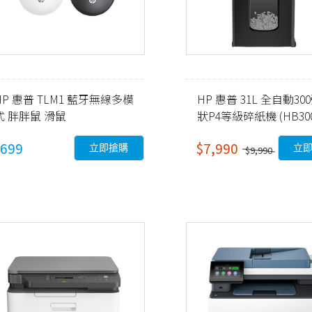
HP 惠普 TLM1 藍牙無線多模
HP 惠普 31L 全自動30
式 胖胖鼠 滑鼠
狀P4等級碎紙機 (HB300
銀黑色
699
$7,990
立即搶購
立
$9,990