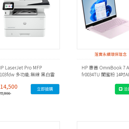
落實永續環保理念
P LaserJet Pro MFP
HP 惠普 OmniBook 7 AI
4103fdw 多功能 無線 黑白雷
fr0034TU 閨蜜粉 14吋
射事務機 (2Z629A)
14,500
立即搶購
洽
20,800