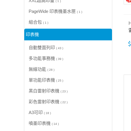
XXL超高印量
( 1 )
PageWide 印表機墨水匣
( 1 )
H
組合包
( 1 )
印表機
(
$
自動雙面列印
( 43 )
多功能事務機
( 39 )
無線功能
( 28 )
單功能印表機
( 25 )
黑白雷射印表機
( 23 )
彩色雷射印表機
( 22 )
A3可印
( 18 )
噴墨印表機
( 14 )