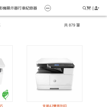
空匣回收
公司大宗採購
機器維修專區
常見問題
登入/註冊
聯繫我們
友回饋
影機
顯示器
行車紀錄器
(
)
電競筆電
簡報周邊
影音週邊
筆電周邊
高
共 879 筆
線耳機
光影Victus 系列
簡報滑鼠
HDMI 切換器 / 分配器
防盜鎖
線耳機
OMEN
簡報筆
電腦包
觸控筆
變壓器
筆電支架
輕巧
支援A3雙面列印