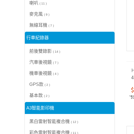
喇叭
( 11 )
麥克風
( 9 )
無線耳機
( 7 )
行車紀錄器
前後雙錄影
( 14 )
汽車後視鏡
( 7 )
H
機車後視鏡
( 4 )
GPS款
( 2 )
$
基本款
$
( 2 )
A3智能影印機
黑白雷射智能複合機
( 12 )
彩色雷射智能複合機
( 11 )