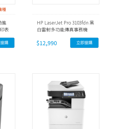
機種
自動進
HP LaserJet Pro 3103fdn 黑
能印表
白雷射多功能傳真事務機
(3G631A)
$12,990
即搶購
立即搶購