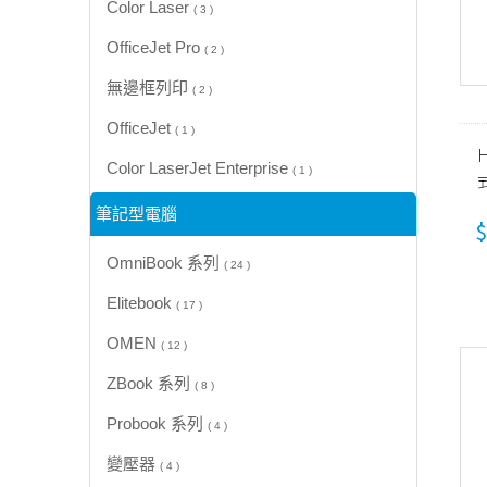
Color Laser
( 3 )
OfficeJet Pro
( 2 )
無邊框列印
( 2 )
OfficeJet
( 1 )
Color LaserJet Enterprise
( 1 )
筆記型電腦
$
OmniBook 系列
( 24 )
Elitebook
( 17 )
OMEN
( 12 )
ZBook 系列
( 8 )
Probook 系列
( 4 )
變壓器
( 4 )