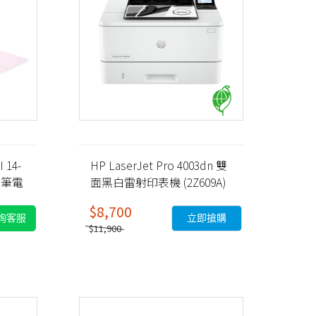
 14-
HP LaserJet Pro 4003dn 雙
AI筆電
面黑白雷射印表機 (2Z609A)
$8,700
詢客服
立即搶購
$11,900