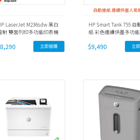
自動進紙 連續供墨人氣
P LaserJet M236sdw 黑白
HP Smart Tank 755 
雷射 雙面列印多功能印表機
紙 彩色連續供墨多功
9YG09A)
機 (28B72A)
8,290
$9,490
立即搶購
立