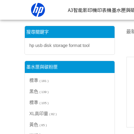
【hp usb disk storage format tool】搜尋結果 | HP® 惠普
A3智能影印機
印表機
墨水匣與
按類型
墨
最
搜尋關鍵字
噴墨印表
按
hp usb disk storage format tool
連續噴墨
按
雷射印表
按
墨水匣與碳粉匣
相片印表
標準
( 181 )
黑色
( 139 )
標準
( 105 )
XL高印量
( 82 )
黃色
( 65 )