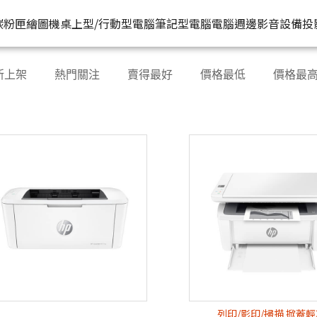
HP原廠
台灣原廠購物網
推薦好
碳粉匣
繪圖機
桌上型/行動型電腦
筆記型電腦
電腦週邊
影音設備
投
水匣
碳粉匣
個人筆電
按系列
桌上型工作站電腦
按功能
商用筆電
商務電腦
儲存裝置
耳機
新上架
熱門關注
賣得最好
價格最低
價格最
機
容量
按容量
Spectre 皇爵系列
家用
Z1
單功能印表機
200 系列
Pro系列
硬碟外接盒
有
印表機
顏色
按顏色
Pavilion 星鑽系列
商用
Z2
多功能事務機
Elitebook 系列
Elite系列
無
機
類型
超品系列
工作室用
Z4
多功能傳真事務機
Probook 系列
機
OmniBook 系列
設計工程用
Z6
單功能掃描器
ZBook 系列
Z8
其他附加功能
列印/影印/掃描 掀蓋