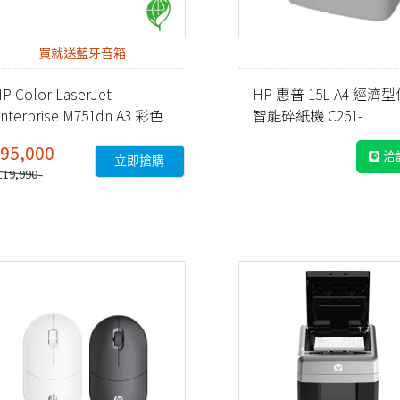
買就送藍牙音箱
P Color LaserJet
HP 惠普 15L A4 經濟
nterprise M751dn A3 彩色
智能碎紙機 C251-
雷射印表機 (T3U44A)
E(Q1506CC)
95,000
洽
立即搶購
119,990