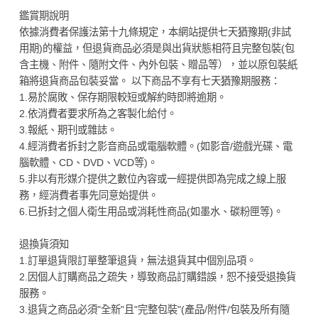
鑑賞期說明
依據消費者保護法第十九條規定，本網站提供七天猶豫期(非試
用期)的權益，但退貨商品必須是與出貨狀態相符且完整包裝(包
含主機、附件、隨附文件、內外包裝、贈品等），並以原包裝紙
箱將退貨商品包裝妥當。 以下商品不享有七天猶豫期服務：
1.易於腐敗、保存期限較短或解約時即將逾期。
2.依消費者要求所為之客製化給付。
3.報紙、期刊或雜誌。
4.經消費者拆封之影音商品或電腦軟體。(如影音/遊戲光碟、電
腦軟體、CD、DVD、VCD等)。
5.非以有形媒介提供之數位內容或一經提供即為完成之線上服
務，經消費者事先同意始提供。
6.已拆封之個人衛生用品或消耗性商品(如墨水、碳粉匣等)。
退換貨須知
1.訂單退貨限訂單整筆退貨，無法退貨其中個別品項。
2.因個人訂購商品之疏失，導致商品訂購錯誤，恕不接受退換貨
服務。
3.退貨之商品必須"全新"且"完整包裝"(產品/附件/包裝及所有隨