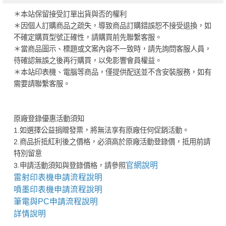
＊本站保留接受訂單出貨與否的權利
＊因個人訂購商品之疏失，導致商品訂購錯誤恕不接受退換，如
不確定購買型號正確性，請購買前先聯繫客服。
＊當商品圖示、標題或文案內容不一致時，請先詢問客服人員，
待確認無誤之後再行購買，以免影響會員權益。
＊本站印表機、電腦等商品，僅提供配送並不含安裝服務，如有
需要請聯繫客服。
原廠登錄優惠活動須知
1.如選擇公益捐贈發票，將無法享有原廠任何促銷活動。
2.商品折抵紅利後之價格，必須高於原廠活動登錄價，抵用前請
特別留意
官網說明
3.申請活動須知與登錄價格，請參照
雷射印表機申請流程說明
噴墨印表機申請流程說明
筆電與PC申請流程說明
詳情說明