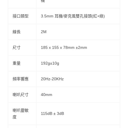
機
接口類型
3.5mm 耳機/麥克風雙孔接頭(紅+綠)
線長
2M
尺寸
185 x 155 x 78mm ±2mm
重量
192g±10g
頻率響應
20Hz-20KHz
喇叭尺寸
40mm
喇叭靈敏
115dB ± 3dB
度