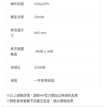
喇叭抗阻
32Ω±15%
額定功率
10mW
麥克風尺
6x5 mm
寸
麥克風靈
-38dB ± 3dB
敏度
信噪比
≧58dB
保固
一年有限保固
※以上規格詳情，請依HP官方網站公佈資料為準
※顏色會依螢幕不同產生色差，請以實物為準