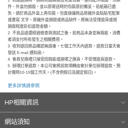
1. 商品退換時，請將商品無損及完整包裝，連同配件贈品、勿缺
件、外盒勿損毀，並以原寄送時的包裝原封備妥，若紙箱已遺
失，請於商品外盒上再包裝，勿直接讓商品原廠外盒粘貼宅配單
或書寫 文字，原廠外盒損毀或商品缺件，將無法受理退貨或視
損毀程度折扣退款金額。
2. 不良品退還經過檢查與測試之後，若商品本身並無瑕疵，消費
者須支付所有發生之相關費用。
3. 收到退回商品確認無誤後，七個工作天內退款，退款日當天會
發送 E-mail 通知函。
4. 會員兌換禮只接受因瑕疵或損壞之換貨，不受理退貨退款。
5. 辦理訂單退款，本公司會將該款項轉由會計單位辦理退款，預
計需時10-15個工作天。(不含例假日及國定假日)。
更多詳情請參照
HP相關資訊
網站須知