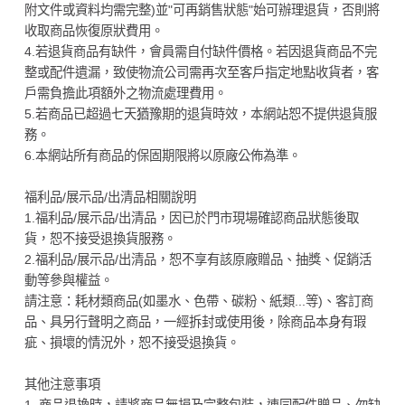
附文件或資料均需完整)並"可再銷售狀態"始可辦理退貨，否則將
收取商品恢復原狀費用。
4.若退貨商品有缺件，會員需自付缺件價格。若因退貨商品不完
整或配件遺漏，致使物流公司需再次至客戶指定地點收貨者，客
戶需負擔此項額外之物流處理費用。
5.若商品已超過七天猶豫期的退貨時效，本網站恕不提供退貨服
務。
6.本網站所有商品的保固期限將以原廠公佈為準。
福利品/展示品/出清品相關說明
1.福利品/展示品/出清品，因已於門市現場確認商品狀態後取
貨，恕不接受退換貨服務。
2.福利品/展示品/出清品，恕不享有該原廠贈品、抽獎、促銷活
動等參與權益。
請注意：耗材類商品(如墨水、色帶、碳粉、紙類...等)、客訂商
品、具另行聲明之商品，一經拆封或使用後，除商品本身有瑕
疵、損壞的情況外，恕不接受退換貨。
其他注意事項