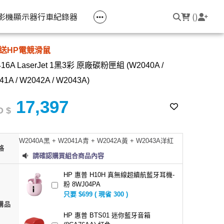
空匣回收
公司大宗採購
機器維修專區
常見問題
登入/註冊
聯繫我們
友回饋
影機
顯示器
行車紀錄器
(
)
送HP電競滑鼠
電競筆電
簡報周邊
影音週邊
筆電周邊
416A LaserJet 1黑3彩 原廠碳粉匣組 (W2040A /
線耳機
光影Victus 系列
簡報滑鼠
HDMI 切換器 / 分配器
防盜鎖
41A / W2042A / W2043A)
線耳機
OMEN
簡報筆
電腦包
17,397
 $
觸控筆
變壓器
W2040A黑 + W2041A青 + W2042A黃 + W2043A洋紅
筆電支架
格
請確認購買組合商品內容
HP 惠普 H10H 真無線超續航藍牙耳機-
粉 8WJ04PA
只要 $699 ( 現省 300 )
購品
HP 惠普 BTS01 迷你藍牙音箱