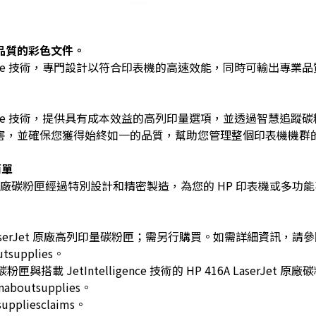
品質的彩色文件。
lligence 技術，專門設計以符合印表機的高速效能，同時可輸出專
lligence 技術，提供具有成本效益的高列印量選項，並透過智慧
害，並確保您獲得始終如一的品質，幫助您管理整個印表機機群
簡單
技術的 HP 原廠碳粉匣經過特別設計和精密製造，為您的 HP 印表機或
 LaserJet 原廠高列印量碳粉匣；需另行購買。如需詳細資訊，請
utsupplies。
印量碳粉匣與搭載 JetIntelligence 技術的 HP 416A Lase
naboutsupplies。
uppliesclaims。