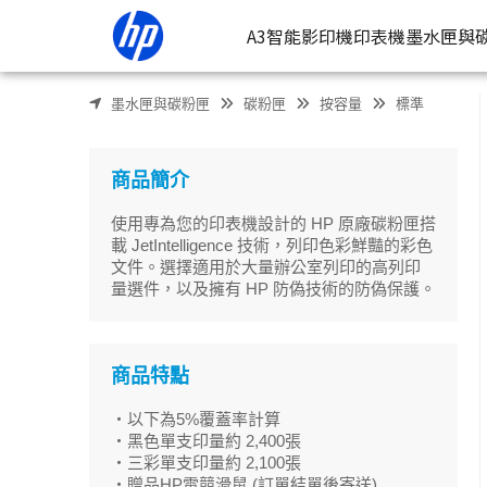
HP 416A LaserJet 1黑3彩 原廠碳粉匣組(W2040A / W2041A /
A3智能影印機
印表機
墨水匣與
墨水匣與碳粉匣
碳粉匣
按容量
標準
按類型
墨
噴墨印表
按
商品簡介
連續噴墨
按
使用專為您的印表機設計的 HP 原廠碳粉匣搭
雷射印表
按
載 JetIntelligence 技術，列印色彩鮮豔的彩色
文件。選擇適用於大量辦公室列印的高列印
相片印表
量選件，以及擁有 HP 防偽技術的防偽保護。
商品特點
・以下為5%覆蓋率計算
・黑色單支印量約 2,400張
・三彩單支印量約 2,100張
・贈品HP電競滑鼠 (訂單結單後寄送)