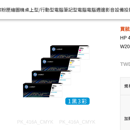
HP原廠
 W2042A / W2043A) | HP® 惠普台灣原廠購物網
推薦好
碳粉匣
繪圖機
桌上型/行動型電腦
筆記型電腦
電腦週邊
影音設備
投
買就
水匣
碳粉匣
個人筆電
按系列
桌上型工作站電腦
按功能
商用筆電
商務電腦
儲存裝置
耳機
HP 
機
容量
按容量
Spectre 皇爵系列
家用
Z1
單功能印表機
200 系列
Pro系列
硬碟外接盒
有
W20
印表機
顏色
按顏色
Pavilion 星鑽系列
商用
Z2
多功能事務機
Elitebook 系列
Elite系列
無
TWD
機
類型
超品系列
工作室用
Z4
多功能傳真事務機
Probook 系列
機
OmniBook 系列
設計工程用
Z6
單功能掃描器
ZBook 系列
Z8
其他附加功能
規
加
PK_416A_CMYK
PK_416A_CMYK