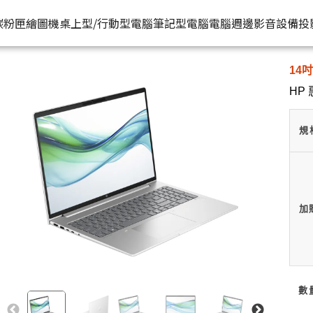
HP原廠
 HP® 惠普台灣原廠購物網
推薦好
碳粉匣
繪圖機
桌上型/行動型電腦
筆記型電腦
電腦週邊
影音設備
投
14吋
水匣
碳粉匣
個人筆電
按系列
桌上型工作站電腦
按功能
商用筆電
商務電腦
儲存裝置
耳機
HP 
機
容量
按容量
Spectre 皇爵系列
家用
Z1
單功能印表機
200 系列
Pro系列
硬碟外接盒
有
印表機
顏色
按顏色
Pavilion 星鑽系列
商用
Z2
多功能事務機
Elitebook 系列
Elite系列
無
規
機
類型
超品系列
工作室用
Z4
多功能傳真事務機
Probook 系列
機
OmniBook 系列
設計工程用
Z6
單功能掃描器
ZBook 系列
Z8
其他附加功能
加
數