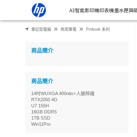
HP 惠普 ProBook 440 G11 A4GF4PA 14吋商務獨顯筆電 |
A3智能影印機
印表機
墨水匣與
筆記型電腦
商用筆電
Probook 系列
按類型
墨
噴墨印表
按
商品簡介
連續噴墨
按
雷射印表
按
相片印表
商品簡介
14吋WUXGA 400nits+人臉辨識
RTX2050 4G
U7 155H
16GB DDR5
1TB SSD
Win11Pro