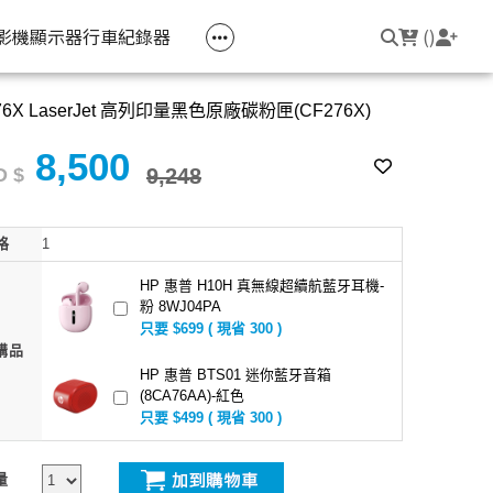
空匣回收
公司大宗採購
機器維修專區
常見問題
登入/註冊
聯繫我們
友回饋
影機
顯示器
行車紀錄器
(
)
76X LaserJet 高列印量黑色原廠碳粉匣(CF276X)
電競筆電
簡報周邊
影音週邊
筆電周邊
8,500
線耳機
光影Victus 系列
簡報滑鼠
HDMI 切換器 / 分配器
防盜鎖
 $
9,248
線耳機
OMEN
簡報筆
電腦包
格
1
觸控筆
變壓器
HP 惠普 H10H 真無線超續航藍牙耳機-
粉 8WJ04PA
筆電支架
只要 $699 ( 現省 300 )
購品
HP 惠普 BTS01 迷你藍牙音箱
(8CA76AA)-紅色
只要 $499 ( 現省 300 )
量