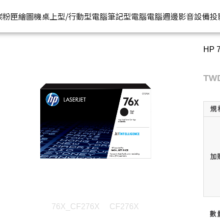
HP原廠
® 惠普台灣原廠購物網
推薦好
碳粉匣
繪圖機
桌上型/行動型電腦
筆記型電腦
電腦週邊
影音設備
投
HP 
水匣
碳粉匣
個人筆電
按系列
桌上型工作站電腦
按功能
商用筆電
商務電腦
儲存裝置
耳機
機
容量
按容量
Spectre 皇爵系列
家用
Z1
單功能印表機
200 系列
Pro系列
硬碟外接盒
有
TWD
印表機
顏色
按顏色
Pavilion 星鑽系列
商用
Z2
多功能事務機
Elitebook 系列
Elite系列
無
規
機
類型
超品系列
工作室用
Z4
多功能傳真事務機
Probook 系列
機
OmniBook 系列
設計工程用
Z6
單功能掃描器
ZBook 系列
Z8
其他附加功能
加
76X_CF276X
CF276X
數