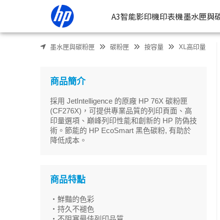
HP 76X LaserJet 高列印量黑色原廠碳粉匣(CF276X) | HP
A3智能影印機
印表機
墨水匣與
墨水匣與碳粉匣
碳粉匣
按容量
XL高印量
按類型
墨
噴墨印表
按
商品簡介
連續噴墨
按
採用 JetIntelligence 的原廠 HP 76X 碳粉匣
雷射印表
按
(CF276X)，可提供專業品質的列印頁面、高
印量選項、巔峰列印性能和創新的 HP 防偽技
相片印表
術。節能的 HP EcoSmart 黑色碳粉, 有助於
降低成本。
商品特點
・鮮豔的色彩
・持久不褪色
・不阻塞最佳列印品質