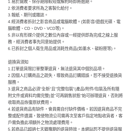
1.易於腐敗、保存期限較短或解約時即將逾期。
2.依消費者要求所為之客製化給付。
3.報紙、期刊或雜誌。
4.經消費者拆封之影音商品或電腦軟體。(如影音/遊戲光碟、電
腦軟體、CD、DVD、VCD等)。
5.非以有形媒介提供之數位內容或一經提供即為完成之線上服
務，經消費者事先同意始提供。
6.已拆封之個人衛生用品或消耗性商品(如墨水、碳粉匣等)。
退換貨須知
1.訂單退貨限訂單整筆退貨，無法退貨其中個別品項。
2.因個人訂購商品之疏失，導致商品訂購錯誤，恕不接受退換貨
服務。
3.退貨之商品必須"全新"且"完整包裝"(產品/附件/包裝及所有隨
附文件或資料均需完整)並"可再銷售狀態"始可辦理退貨，否則將
收取商品恢復原狀費用。
4.若退貨商品有缺件，會員需自付缺件價格。若因退貨商品不完
整或配件遺漏，致使物流公司需再次至客戶指定地點收貨者，客
戶需負擔此項額外之物流處理費用。
5.若商品已超過七天猶豫期的退貨時效，本網站恕不提供退貨服