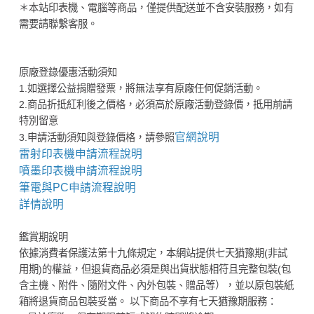
＊本站印表機、電腦等商品，僅提供配送並不含安裝服務，如有
需要請聯繫客服。
原廠登錄優惠活動須知
1.如選擇公益捐贈發票，將無法享有原廠任何促銷活動。
2.商品折抵紅利後之價格，必須高於原廠活動登錄價，抵用前請
特別留意
官網說明
3.申請活動須知與登錄價格，請參照
雷射印表機申請流程說明
噴墨印表機申請流程說明
筆電與PC申請流程說明
詳情說明
鑑賞期說明
依據消費者保護法第十九條規定，本網站提供七天猶豫期(非試
用期)的權益，但退貨商品必須是與出貨狀態相符且完整包裝(包
含主機、附件、隨附文件、內外包裝、贈品等），並以原包裝紙
箱將退貨商品包裝妥當。 以下商品不享有七天猶豫期服務：