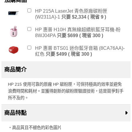
加購商品
HP 215A LaserJet 青色原廠碳粉匣
(W2311A)-1
只要 $2,334 ( 現省 9 )
HP 惠普 H10H 真無線超續航藍牙耳機-粉
8WJ04PA
只要 $699 ( 現省 300 )
HP 惠普 BTS01 迷你藍牙音箱 (8CA76AA)-
紅色
只要 $499 ( 現省 300 )
商品簡介
HP 215 使用可靠的原廠 HP 碳粉匣，可保持極高的效率並避免
浪費時間和耗材。並獲得創新的碳粉匣驗證技術，這是競爭對手
所不及的。
商品特點
・高品質且不褪色的彩色圖片