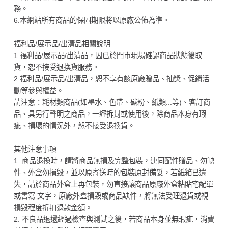
務。
6.本網站所有商品的保固期限將以原廠公佈為準。
福利品/展示品/出清品相關說明
1.福利品/展示品/出清品，因已於門市現場確認商品狀態後取
貨，恕不接受退換貨服務。
2.福利品/展示品/出清品，恕不享有該原廠贈品、抽獎、促銷活
動等參與權益。
請注意：耗材類商品(如墨水、色帶、碳粉、紙類...等)、客訂商
品、具另行聲明之商品，一經拆封或使用後，除商品本身有瑕
疵、損壞的情況外，恕不接受退換貨。
其他注意事項
1. 商品退換時，請將商品無損及完整包裝，連同配件贈品、勿缺
件、外盒勿損毀，並以原寄送時的包裝原封備妥，若紙箱已遺
失，請於商品外盒上再包裝，勿直接讓商品原廠外盒粘貼宅配單
或書寫 文字，原廠外盒損毀或商品缺件，將無法受理退貨或視
損毀程度折扣退款金額。
2. 不良品退還經過檢查與測試之後，若商品本身並無瑕疵，消費