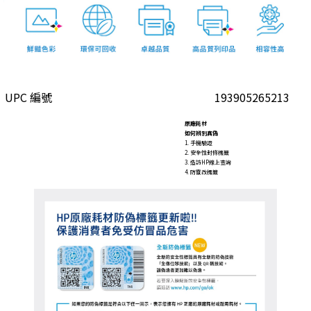
UPC 編號
193905265213
原廠耗材
如何辨別真偽
1. 手機驗證
2. 安全性封條標籤
3. 造訪HP線上查詢
4. 防竄改標籤