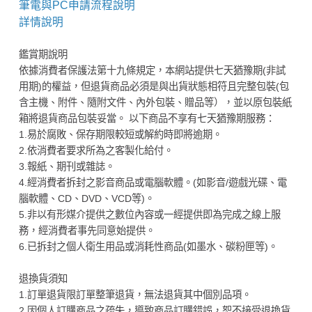
筆電與PC申請流程說明
詳情說明
鑑賞期說明
依據消費者保護法第十九條規定，本網站提供七天猶豫期(非試
用期)的權益，但退貨商品必須是與出貨狀態相符且完整包裝(包
含主機、附件、隨附文件、內外包裝、贈品等），並以原包裝紙
箱將退貨商品包裝妥當。 以下商品不享有七天猶豫期服務：
1.易於腐敗、保存期限較短或解約時即將逾期。
2.依消費者要求所為之客製化給付。
3.報紙、期刊或雜誌。
4.經消費者拆封之影音商品或電腦軟體。(如影音/遊戲光碟、電
腦軟體、CD、DVD、VCD等)。
5.非以有形媒介提供之數位內容或一經提供即為完成之線上服
務，經消費者事先同意始提供。
6.已拆封之個人衛生用品或消耗性商品(如墨水、碳粉匣等)。
退換貨須知
1.訂單退貨限訂單整筆退貨，無法退貨其中個別品項。
2.因個人訂購商品之疏失，導致商品訂購錯誤，恕不接受退換貨