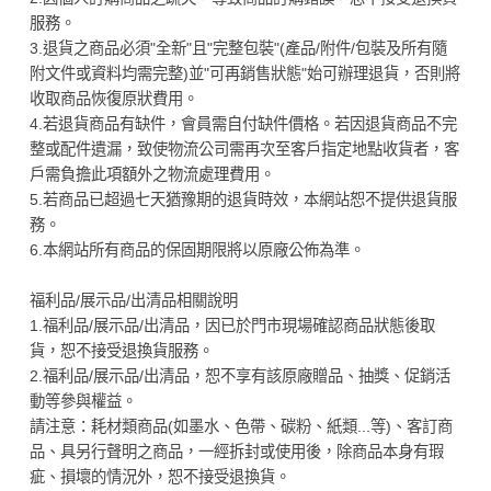
服務。
3.退貨之商品必須"全新"且"完整包裝"(產品/附件/包裝及所有隨
附文件或資料均需完整)並"可再銷售狀態"始可辦理退貨，否則將
收取商品恢復原狀費用。
4.若退貨商品有缺件，會員需自付缺件價格。若因退貨商品不完
整或配件遺漏，致使物流公司需再次至客戶指定地點收貨者，客
戶需負擔此項額外之物流處理費用。
5.若商品已超過七天猶豫期的退貨時效，本網站恕不提供退貨服
務。
6.本網站所有商品的保固期限將以原廠公佈為準。
福利品/展示品/出清品相關說明
1.福利品/展示品/出清品，因已於門市現場確認商品狀態後取
貨，恕不接受退換貨服務。
2.福利品/展示品/出清品，恕不享有該原廠贈品、抽獎、促銷活
動等參與權益。
請注意：耗材類商品(如墨水、色帶、碳粉、紙類...等)、客訂商
品、具另行聲明之商品，一經拆封或使用後，除商品本身有瑕
疵、損壞的情況外，恕不接受退換貨。