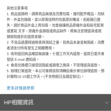
其他注意事項
1. 商品退換時，請將商品無損及完整包裝，連同配件贈品、勿缺
件、外盒勿損毀，並以原寄送時的包裝原封備妥，若紙箱已遺
失，請於商品外盒上再包裝，勿直接讓商品原廠外盒粘貼宅配單
或書寫 文字，原廠外盒損毀或商品缺件，將無法受理退貨或視
損毀程度折扣退款金額。
2. 不良品退還經過檢查與測試之後，若商品本身並無瑕疵，消費
者須支付所有發生之相關費用。
3. 收到退回商品確認無誤後，七個工作天內退款，退款日當天會
發送 E-mail 通知函。
4. 會員兌換禮只接受因瑕疵或損壞之換貨，不受理退貨退款。
5. 辦理訂單退款，本公司會將該款項轉由會計單位辦理退款，預
計需時10-15個工作天。(不含例假日及國定假日)。
更多詳情請參照
HP相關資訊