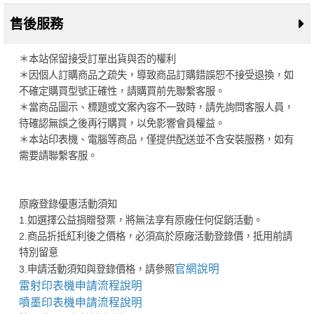
售後服務
＊本站保留接受訂單出貨與否的權利
＊因個人訂購商品之疏失，導致商品訂購錯誤恕不接受退換，如
不確定購買型號正確性，請購買前先聯繫客服。
＊當商品圖示、標題或文案內容不一致時，請先詢問客服人員，
待確認無誤之後再行購買，以免影響會員權益。
＊本站印表機、電腦等商品，僅提供配送並不含安裝服務，如有
需要請聯繫客服。
原廠登錄優惠活動須知
1.如選擇公益捐贈發票，將無法享有原廠任何促銷活動。
2.商品折抵紅利後之價格，必須高於原廠活動登錄價，抵用前請
特別留意
官網說明
3.申請活動須知與登錄價格，請參照
雷射印表機申請流程說明
噴墨印表機申請流程說明