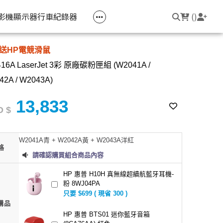
空匣回收
公司大宗採購
機器維修專區
常見問題
登入/註冊
聯繫我們
友回饋
影機
顯示器
行車紀錄器
(
)
送HP電競滑鼠
電競筆電
簡報周邊
影音週邊
筆電周邊
416A LaserJet 3彩 原廠碳粉匣組 (W2041A /
線耳機
光影Victus 系列
簡報滑鼠
HDMI 切換器 / 分配器
防盜鎖
42A / W2043A)
線耳機
OMEN
簡報筆
電腦包
13,833
 $
觸控筆
變壓器
W2041A青 + W2042A黃 + W2043A洋紅
筆電支架
格
請確認購買組合商品內容
HP 惠普 H10H 真無線超續航藍牙耳機-
粉 8WJ04PA
只要 $699 ( 現省 300 )
購品
HP 惠普 BTS01 迷你藍牙音箱