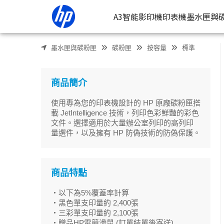
HP 416A LaserJet 3彩 原廠碳粉匣組 (W2041A / W2042A /
A3智能影印機
印表機
墨水匣與
墨水匣與碳粉匣
碳粉匣
按容量
標準
按類型
墨
噴墨印表
按
商品簡介
連續噴墨
按
使用專為您的印表機設計的 HP 原廠碳粉匣搭
雷射印表
按
載 JetIntelligence 技術，列印色彩鮮豔的彩色
文件。選擇適用於大量辦公室列印的高列印
相片印表
量選件，以及擁有 HP 防偽技術的防偽保護。
商品特點
・以下為5%覆蓋率計算
・黑色單支印量約 2,400張
・三彩單支印量約 2,100張
・贈品HP電競滑鼠 (訂單結單後寄送)