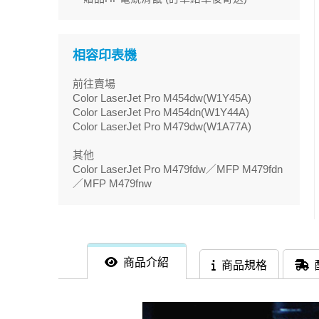
相容印表機
前往賣場
Color LaserJet Pro M454dw(W1Y45A)
Color LaserJet Pro M454dn(W1Y44A)
Color LaserJet Pro M479dw(W1A77A)
其他
Color LaserJet Pro M479fdw／MFP M479fdn
／MFP M479fnw
商品介紹
商品規格