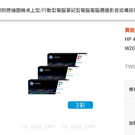
HP原廠
 W2043A) | HP® 惠普台灣原廠購物網
推薦好
碳粉匣
繪圖機
桌上型/行動型電腦
筆記型電腦
電腦週邊
影音設備
投
買就
水匣
碳粉匣
個人筆電
按系列
桌上型工作站電腦
按功能
商用筆電
商務電腦
儲存裝置
耳機
HP 
機
容量
按容量
Spectre 皇爵系列
家用
Z1
單功能印表機
200 系列
Pro系列
硬碟外接盒
有
W20
印表機
顏色
按顏色
Pavilion 星鑽系列
商用
Z2
多功能事務機
Elitebook 系列
Elite系列
無
TWD
機
類型
超品系列
工作室用
Z4
多功能傳真事務機
Probook 系列
機
OmniBook 系列
設計工程用
Z6
單功能掃描器
ZBook 系列
Z8
其他附加功能
規
加
PK_416A_CMY
PK_416A_CMY