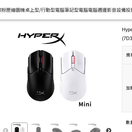
HP原廠
AA)/白色(7D389AA) | HP® 惠普台灣原廠購物網
推薦好
碳粉匣
繪圖機
桌上型/行動型電腦
筆記型電腦
電腦週邊
影音設備
投
Hyp
水匣
碳粉匣
個人筆電
按系列
桌上型工作站電腦
按功能
商用筆電
商務電腦
儲存裝置
耳機
(7D
機
容量
按容量
Spectre 皇爵系列
家用
Z1
單功能印表機
200 系列
Pro系列
硬碟外接盒
有
印表機
顏色
按顏色
Pavilion 星鑽系列
商用
Z2
多功能事務機
Elitebook 系列
Elite系列
無
規
機
類型
超品系列
工作室用
Z4
多功能傳真事務機
Probook 系列
機
OmniBook 系列
設計工程用
Z6
單功能掃描器
ZBook 系列
Z8
其他附加功能
加
數