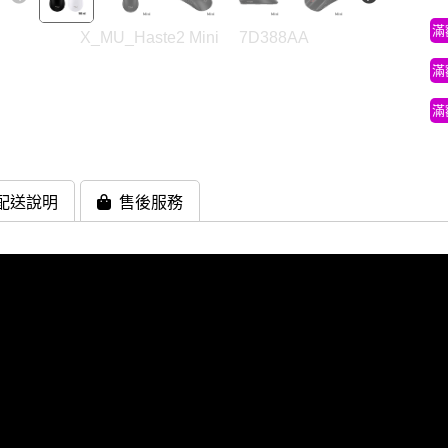
滿
X_MU_Haste2 Mini
7D388AA
滿
滿
配送說明
售後服務