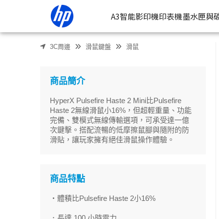
HyperX Pulsefire Haste 2 Mini 無線電競滑鼠 黑色(7D388
A3智能影印機
印表機
墨水匣與
3C周邊
滑鼠鍵盤
滑鼠
按類型
墨
噴墨印表
按
商品簡介
連續噴墨
按
HyperX Pulsefire Haste 2 Mini比Pulsefire
雷射印表
按
Haste 2無線滑鼠小16%，但超輕重量、功能
完備、雙模式無線傳輸選項，可承受達一億
相片印表
次鍵擊。搭配流暢的低摩擦鼠腳與隨附的防
滑貼，讓玩家擁有絕佳滑鼠操作體驗。
商品特點
・體積比Pulsefire Haste 2小16%
．長達 100 小時電力