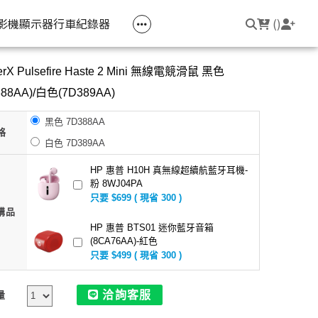
空匣回收
公司大宗採購
機器維修專區
常見問題
登入/註冊
聯繫我們
友回饋
影機
顯示器
行車紀錄器
(
)
erX Pulsefire Haste 2 Mini 無線電競滑鼠 黑色
電競筆電
簡報周邊
影音週邊
筆電周邊
388AA)/白色(7D389AA)
線耳機
光影Victus 系列
簡報滑鼠
HDMI 切換器 / 分配器
防盜鎖
黑色 7D388AA
線耳機
OMEN
簡報筆
電腦包
格
白色 7D389AA
觸控筆
HP 惠普 H10H 真無線超續航藍牙耳機-
變壓器
粉 8WJ04PA
只要 $699 ( 現省 300 )
筆電支架
購品
HP 惠普 BTS01 迷你藍牙音箱
(8CA76AA)-紅色
只要 $499 ( 現省 300 )
洽詢客服
量