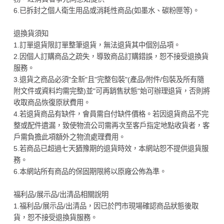
6.已拆封之個人衛生用品或消耗性商品(如墨水、碳粉匣等)。
退換貨須知
1.訂單退貨限訂單整筆退貨，無法退貨其中個別品項。
2.因個人訂購商品之疏失，導致商品訂購錯誤，恕不接受退換貨
服務。
3.退貨之商品必須"全新"且"完整包裝"(產品/附件/包裝及所有隨
附文件或資料均需完整)並"可再銷售狀態"始可辦理退貨，否則將
收取商品恢復原狀費用。
4.若退貨商品有缺件，會員需自付缺件價格。若因退貨商品不完
整或配件遺漏，致使物流公司需再次至客戶指定地點收貨者，客
戶需負擔此項額外之物流處理費用。
5.若商品已超過七天猶豫期的退貨時效，本網站恕不提供退貨服
務。
6.本網站所有商品的保固期限將以原廠公佈為準。
福利品/展示品/出清品相關說明
1.福利品/展示品/出清品，因已於門市現場確認商品狀態後取
貨，恕不接受退換貨服務。