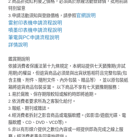
2.商品折抵紅利後之價格，必須高於原廠活動登錄價，抵用前請
特別留意
官網說明
3.申請活動須知與登錄價格，請參照
雷射印表機申請流程說明
噴墨印表機申請流程說明
筆電與PC申請流程說明
詳情說明
鑑賞期說明
依據消費者保護法第十九條規定，本網站提供七天猶豫期(非試
用期)的權益，但退貨商品必須是與出貨狀態相符且完整包裝(包
含主機、附件、隨附文件、內外包裝、贈品等），並以原包裝紙
箱將退貨商品包裝妥當。 以下商品不享有七天猶豫期服務：
1.易於腐敗、保存期限較短或解約時即將逾期。
2.依消費者要求所為之客製化給付。
3.報紙、期刊或雜誌。
4.經消費者拆封之影音商品或電腦軟體。(如影音/遊戲光碟、電
腦軟體、CD、DVD、VCD等)。
5.非以有形媒介提供之數位內容或一經提供即為完成之線上服
務，經消費者事先同意始提供。