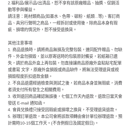
2.福利品/展示品/出清品，恕不享有該原廠贈品、抽獎、促銷活
動等參與權益。
請注意：耗材類商品(如墨水、色帶、碳粉、紙類...等)、客訂商
品、具另行聲明之商品，一經拆封或使用後，除商品本身有瑕
疵、損壞的情況外，恕不接受退換貨。
其他注意事項
1. 商品退換時，請將商品無損及完整包裝，連同配件贈品、勿缺
件、外盒勿損毀，並以原寄送時的包裝原封備妥，若紙箱已遺
失，請於商品外盒上再包裝，勿直接讓商品原廠外盒粘貼宅配單
或書寫 文字，原廠外盒損毀或商品缺件，將無法受理退貨或視
損毀程度折扣退款金額。
2. 不良品退還經過檢查與測試之後，若商品本身並無瑕疵，消費
者須支付所有發生之相關費用。
3. 收到退回商品確認無誤後，七個工作天內退款，退款日當天會
發送 E-mail 通知函。
4. 會員兌換禮只接受因瑕疵或損壞之換貨，不受理退貨退款。
5. 辦理訂單退款，本公司會將該款項轉由會計單位辦理退款，預
計需時10-15個工作天。(不含例假日及國定假日)。