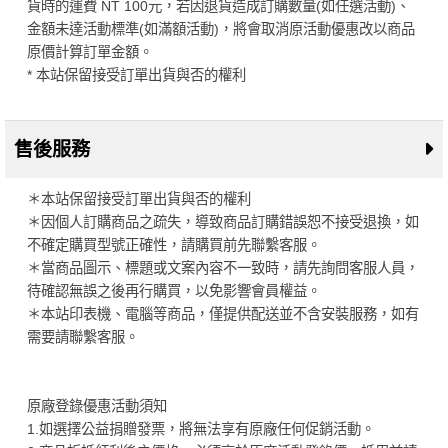
貨時的運費 NT 100元，若因退貨造成訂購數量(如任選活動)、
金額未達活動標準(如滿額活動)，將會取消原活動優惠改以商品
原價計算訂單金額。
* 本站保留接受訂單出貨與否的權利
售後服務
＊本站保留接受訂單出貨與否的權利
＊因個人訂購商品之疏失，導致商品訂購錯誤恕不接受退換，如
不確定購買型號正確性，請購買前先聯繫客服。
＊當商品圖示、標題或文案內容不一致時，請先詢問客服人員，
待確認無誤之後再行購買，以免影響會員權益。
＊本站印表機、電腦等商品，僅提供配送並不含安裝服務，如有
需要請聯繫客服。
原廠登錄優惠活動須知
1.如選擇公益捐贈發票，將無法享有原廠任何促銷活動。