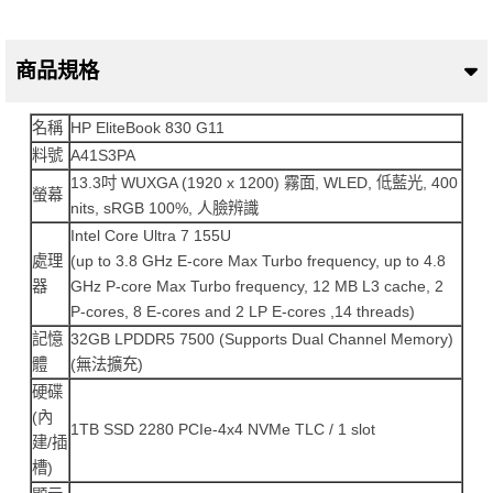
商品規格
名稱
HP EliteBook 830 G11
料號
A41S3PA
13.3吋 WUXGA (1920 x 1200) 霧面, WLED, 低藍光, 400
螢幕
nits, sRGB 100%, 人臉辨識
Intel Core Ultra 7 155U
處理
(up to 3.8 GHz E-core Max Turbo frequency, up to 4.8
器
GHz P-core Max Turbo frequency, 12 MB L3 cache, 2
P-cores, 8 E-cores and 2 LP E-cores ,14 threads)
記憶
32GB LPDDR5 7500 (Supports Dual Channel Memory)
體
(無法擴充)
硬碟
(內
1TB SSD 2280 PCIe-4x4 NVMe TLC / 1 slot
建/插
槽)