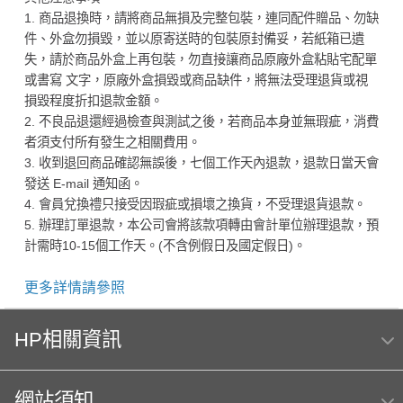
1. 商品退換時，請將商品無損及完整包裝，連同配件贈品、勿缺
件、外盒勿損毀，並以原寄送時的包裝原封備妥，若紙箱已遺
失，請於商品外盒上再包裝，勿直接讓商品原廠外盒粘貼宅配單
或書寫 文字，原廠外盒損毀或商品缺件，將無法受理退貨或視
損毀程度折扣退款金額。
2. 不良品退還經過檢查與測試之後，若商品本身並無瑕疵，消費
者須支付所有發生之相關費用。
3. 收到退回商品確認無誤後，七個工作天內退款，退款日當天會
發送 E-mail 通知函。
4. 會員兌換禮只接受因瑕疵或損壞之換貨，不受理退貨退款。
5. 辦理訂單退款，本公司會將該款項轉由會計單位辦理退款，預
計需時10-15個工作天。(不含例假日及國定假日)。
更多詳情請參照
HP相關資訊
網站須知