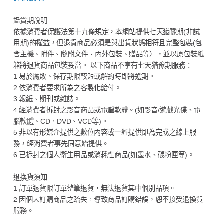
鑑賞期說明
依據消費者保護法第十九條規定，本網站提供七天猶豫期(非試
用期)的權益，但退貨商品必須是與出貨狀態相符且完整包裝(包
含主機、附件、隨附文件、內外包裝、贈品等），並以原包裝紙
箱將退貨商品包裝妥當。 以下商品不享有七天猶豫期服務：
1.易於腐敗、保存期限較短或解約時即將逾期。
2.依消費者要求所為之客製化給付。
3.報紙、期刊或雜誌。
4.經消費者拆封之影音商品或電腦軟體。(如影音/遊戲光碟、電
腦軟體、CD、DVD、VCD等)。
5.非以有形媒介提供之數位內容或一經提供即為完成之線上服
務，經消費者事先同意始提供。
6.已拆封之個人衛生用品或消耗性商品(如墨水、碳粉匣等)。
退換貨須知
1.訂單退貨限訂單整筆退貨，無法退貨其中個別品項。
2.因個人訂購商品之疏失，導致商品訂購錯誤，恕不接受退換貨
服務。