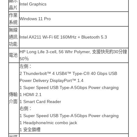
顯示
Intel Graphics
晶片
作業
Windows 11 Pro
系統
無線
通訊
Intel AX211 Wi-Fi 6E 160MHz + Bluetooth 5.3
功能
HP Long Life 3-cell, 56 Whr Polymer, 支援快充約30分鐘
電池
50％
左側：
2 Thunderbolt™ 4 USB4™ Type-C® 40 Gbps USB
Power Delivery DisplayPort™ 1.4
1 Super Speed USB Type-A 5Gbps Power charging
傳輸
1 HDMI 2.1
介面
1 Smart Card Reader
右側：
1 Super Speed USB Type-A 5Gbps Power charging
1 Headphone/mic combo jack
1 安全鎖槽