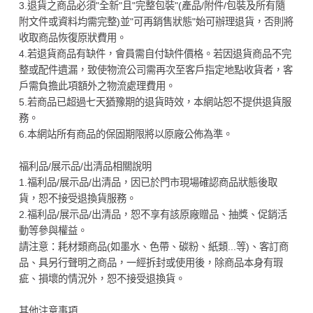
3.退貨之商品必須"全新"且"完整包裝"(產品/附件/包裝及所有隨
附文件或資料均需完整)並"可再銷售狀態"始可辦理退貨，否則將
收取商品恢復原狀費用。
4.若退貨商品有缺件，會員需自付缺件價格。若因退貨商品不完
整或配件遺漏，致使物流公司需再次至客戶指定地點收貨者，客
戶需負擔此項額外之物流處理費用。
5.若商品已超過七天猶豫期的退貨時效，本網站恕不提供退貨服
務。
6.本網站所有商品的保固期限將以原廠公佈為準。
福利品/展示品/出清品相關說明
1.福利品/展示品/出清品，因已於門市現場確認商品狀態後取
貨，恕不接受退換貨服務。
2.福利品/展示品/出清品，恕不享有該原廠贈品、抽獎、促銷活
動等參與權益。
請注意：耗材類商品(如墨水、色帶、碳粉、紙類...等)、客訂商
品、具另行聲明之商品，一經拆封或使用後，除商品本身有瑕
疵、損壞的情況外，恕不接受退換貨。
其他注意事項