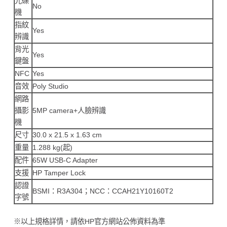
光碟
No
機
指紋
Yes
辨識
背光
Yes
鍵盤
NFC
Yes
音效
Poly Studio
網路
攝影
5MP camera+人臉辨識
機
尺寸
30.0 x 21.5 x 1.63 cm
重量
1.288 kg(起)
配件
65W USB-C Adapter
支援
HP Tamper Lock
認證
BSMI：R3A304；NCC：CCAH21Y10160T2
字號
※以上規格詳情，請依HP官方網站公佈資料為準