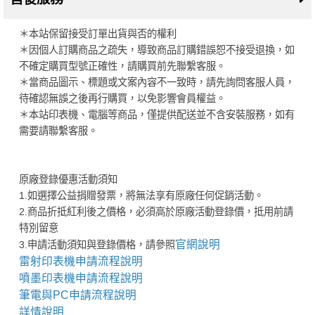
＊本站保留接受訂單出貨與否的權利
＊因個人訂購商品之疏失，導致商品訂購錯誤恕不接受退換，如
不確定購買型號正確性，請購買前先聯繫客服。
＊當商品圖示、標題或文案內容不一致時，請先詢問客服人員，
待確認無誤之後再行購買，以免影響會員權益。
＊本站印表機、電腦等商品，僅提供配送並不含安裝服務，如有
需要請聯繫客服。
原廠登錄優惠活動須知
1.如選擇公益捐贈發票，將無法享有原廠任何促銷活動。
2.商品折抵紅利後之價格，必須高於原廠活動登錄價，抵用前請
特別留意
官網說明
3.申請活動須知與登錄價格，請參照
雷射印表機申請流程說明
噴墨印表機申請流程說明
筆電與PC申請流程說明
詳情說明