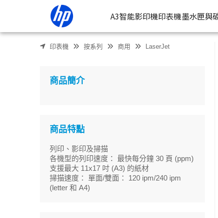
HP LaserJet Managed MFP E72530z A3 黑白雷射智能複合
A3智能影印機
印表機
墨水匣與
印表機
按系列
商用
LaserJet
按類型
墨
噴墨印表
按
商品簡介
連續噴墨
按
雷射印表
按
相片印表
商品特點
列印、影印及掃描
各機型的列印速度： 最快每分鐘 30 頁 (ppm)
支援最大 11x17 吋 (A3) 的紙材
掃描速度： 單面/雙面： 120 ipm/240 ipm
(letter 和 A4)