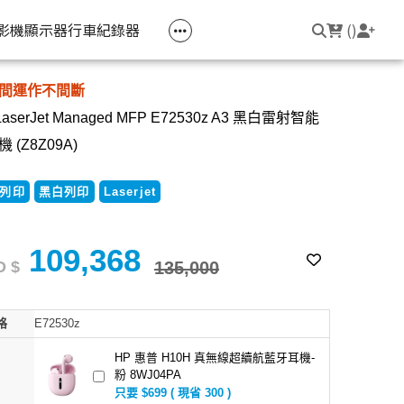
空匣回收
公司大宗採購
機器維修專區
常見問題
登入/註冊
聯繫我們
友回饋
影機
顯示器
行車紀錄器
(
)
間運作不間斷
電競筆電
簡報周邊
影音週邊
筆電周邊
LaserJet Managed MFP E72530z A3 黑白雷射智能
線耳機
光影Victus 系列
簡報滑鼠
HDMI 切換器 / 分配器
防盜鎖
 (Z8Z09A)
線耳機
OMEN
簡報筆
電腦包
列印
黑白列印
Laserjet
觸控筆
變壓器
109,368
 $
135,000
筆電支架
格
E72530z
HP 惠普 H10H 真無線超續航藍牙耳機-
粉 8WJ04PA
只要 $699 ( 現省 300 )