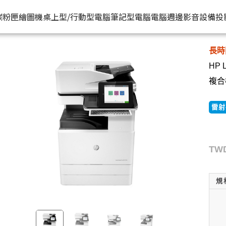
HP原廠
機 (Z8Z09A) | HP® 惠普台灣原廠購物網
推薦好
碳粉匣
繪圖機
桌上型/行動型電腦
筆記型電腦
電腦週邊
影音設備
投
長時
水匣
碳粉匣
個人筆電
按系列
桌上型工作站電腦
按功能
商用筆電
商務電腦
儲存裝置
耳機
HP 
機
容量
按容量
Spectre 皇爵系列
家用
Z1
單功能印表機
200 系列
Pro系列
硬碟外接盒
有
複合機
印表機
顏色
按顏色
Pavilion 星鑽系列
商用
Z2
多功能事務機
Elitebook 系列
Elite系列
無
雷射
機
類型
超品系列
工作室用
Z4
多功能傳真事務機
Probook 系列
機
OmniBook 系列
設計工程用
Z6
單功能掃描器
ZBook 系列
TWD
Z8
其他附加功能
規