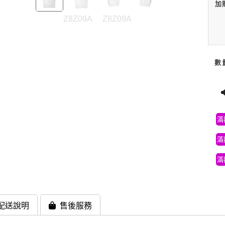
加
Z8Z09A
Z8Z09A
數
滿
滿
滿
配送說明
售後服務