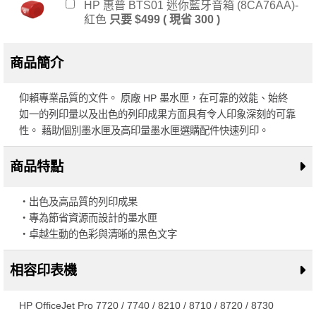
HP 惠普 BTS01 迷你藍牙音箱 (8CA76AA)-
紅色
只要 $499 ( 現省 300 )
商品簡介
仰賴專業品質的文件。 原廠 HP 墨水匣，在可靠的效能、始終
如一的列印量以及出色的列印成果方面具有令人印象深刻的可靠
性。 藉助個別墨水匣及高印量墨水匣選購配件快速列印。
商品特點
・出色及高品質的列印成果
・專為節省資源而設計的墨水匣
・卓越生動的色彩與清晰的黑色文字
相容印表機
HP OfficeJet Pro 7720 / 7740 / 8210 / 8710 / 8720 / 8730