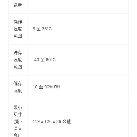
數量
操作
溫度
5 至 35°C
範圍
貯存
溫度
-40 至 60°C
範圍
儲存
10 至 90% RH
濕度
最小
尺寸
(寬 x
119 x 126 x 36 公釐
深 x
高)