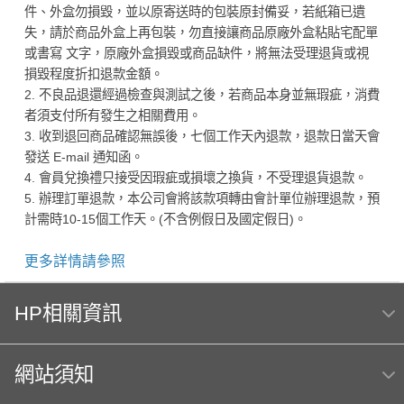
件、外盒勿損毀，並以原寄送時的包裝原封備妥，若紙箱已遺
失，請於商品外盒上再包裝，勿直接讓商品原廠外盒粘貼宅配單
或書寫 文字，原廠外盒損毀或商品缺件，將無法受理退貨或視
損毀程度折扣退款金額。
2. 不良品退還經過檢查與測試之後，若商品本身並無瑕疵，消費
者須支付所有發生之相關費用。
3. 收到退回商品確認無誤後，七個工作天內退款，退款日當天會
發送 E-mail 通知函。
4. 會員兌換禮只接受因瑕疵或損壞之換貨，不受理退貨退款。
5. 辦理訂單退款，本公司會將該款項轉由會計單位辦理退款，預
計需時10-15個工作天。(不含例假日及國定假日)。
更多詳情請參照
HP相關資訊
網站須知