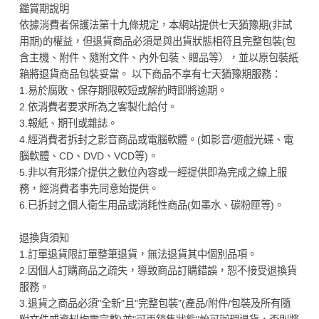
鑑賞期說明
依據消費者保護法第十九條規定，本網站提供七天猶豫期(非試
用期)的權益，但退貨商品必須是與出貨狀態相符且完整包裝(包
含主機、附件、隨附文件、內外包裝、贈品等），並以原包裝紙
箱將退貨商品包裝妥當。 以下商品不享有七天猶豫期服務：
1.易於腐敗、保存期限較短或解約時即將逾期。
2.依消費者要求所為之客製化給付。
3.報紙、期刊或雜誌。
4.經消費者拆封之影音商品或電腦軟體。(如影音/遊戲光碟、電
腦軟體、CD、DVD、VCD等)。
5.非以有形媒介提供之數位內容或一經提供即為完成之線上服
務，經消費者事先同意始提供。
6.已拆封之個人衛生用品或消耗性商品(如墨水、碳粉匣等)。
退換貨須知
1.訂單退貨限訂單整筆退貨，無法退貨其中個別品項。
2.因個人訂購商品之疏失，導致商品訂購錯誤，恕不接受退換貨
服務。
3.退貨之商品必須"全新"且"完整包裝"(產品/附件/包裝及所有隨