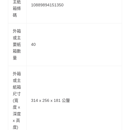
主紙
10889894151350
箱條
碼
外箱
或主
要紙
40
箱數
量
外箱
或主
紙箱
尺寸
(寬
314 x 256 x 181 公釐
度 x
深度
x 高
度)