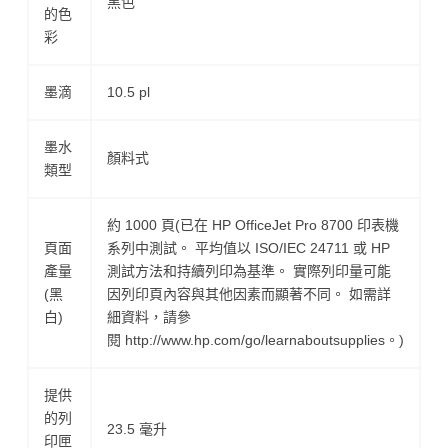
黑色
的色
彩
墨滴
10.5 pl
墨水
顏料式
類型
約 1000 頁(已在 HP OfficeJet Pro 8700 印表機
頁面
系列中測試。 平均值以 ISO/IEC 24711 或 HP
產量
測試方法和持續列印為基準。 實際列印量可能
(黑
因列印頁內容與其他因素而顯著不同。 如需詳
白)
細資料，請參
閱 http://www.hp.com/go/learnaboutsupplies。)
提供
的列
23.5 毫升
印匣