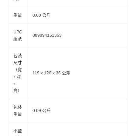
重量
0.08 公斤
UPC
889894151353
編號
包裝
尺寸
（寬
119 x 126 x 36 公釐
x 深
x
高）
包裝
0.09 公斤
重量
小型