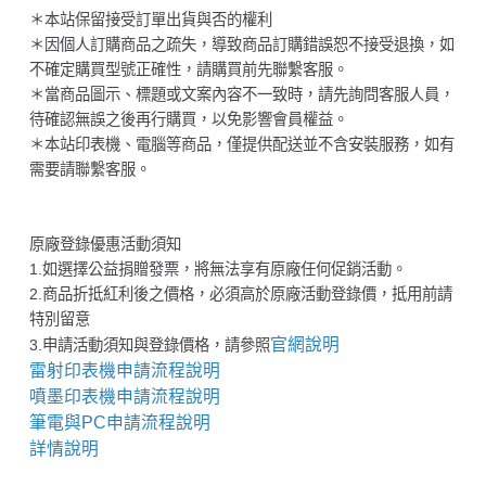
＊本站保留接受訂單出貨與否的權利
＊因個人訂購商品之疏失，導致商品訂購錯誤恕不接受退換，如
不確定購買型號正確性，請購買前先聯繫客服。
＊當商品圖示、標題或文案內容不一致時，請先詢問客服人員，
待確認無誤之後再行購買，以免影響會員權益。
＊本站印表機、電腦等商品，僅提供配送並不含安裝服務，如有
需要請聯繫客服。
原廠登錄優惠活動須知
1.如選擇公益捐贈發票，將無法享有原廠任何促銷活動。
2.商品折抵紅利後之價格，必須高於原廠活動登錄價，抵用前請
特別留意
官網說明
3.申請活動須知與登錄價格，請參照
雷射印表機申請流程說明
噴墨印表機申請流程說明
筆電與PC申請流程說明
詳情說明