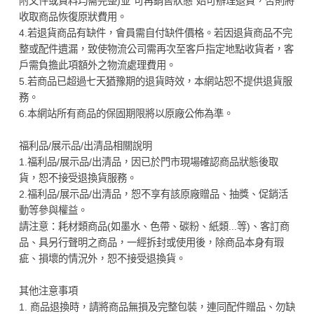
附文件或資料均需完整)並"可再銷售狀態"始可辦理退貨，否則將
收取商品恢復原狀費用。
4.若退貨商品有缺件，會員需自付缺件價格。若因退貨商品不完
整或配件遺漏，致使物流公司需再次至客戶指定地點收貨者，客
戶需負擔此項額外之物流處理費用。
5.若商品已超過七天猶豫期的退貨時效，本網站恕不提供退貨服
務。
6.本網站所有商品的保固期限將以原廠公佈為準。
福利品/展示品/出清品相關說明
1.福利品/展示品/出清品，因已於門市現場確認商品狀態後取
貨，恕不接受退換貨服務。
2.福利品/展示品/出清品，恕不享有該原廠贈品、抽獎、促銷活
動等參與權益。
請注意：耗材類商品(如墨水、色帶、碳粉、紙類...等)、客訂商
品、具另行聲明之商品，一經拆封或使用後，除商品本身有瑕
疵、損壞的情況外，恕不接受退換貨。
其他注意事項
1. 商品退換時，請將商品無損及完整包裝，連同配件贈品、勿缺