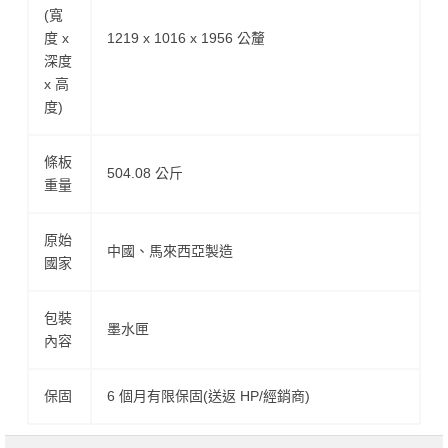
(寬
度 x
1219 x 1016 x 1956 公釐
深度
x 高
度)
條板
504.08 公斤
重量
原始
中國、馬來西亞製造
國家
包裝
墨水匣
內容
保固
6 個月有限保固(送返 HP/經銷商)