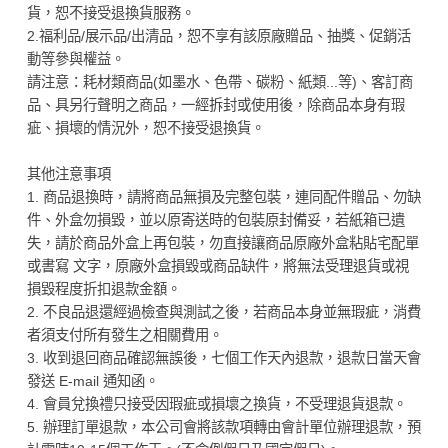
貨，恕不接受退換貨服務。
2.福利品/展示品/出清品，恕不享有該原廠贈品、抽獎、促銷活
動等參與權益。
請注意：耗材類商品(如墨水、色帶、碳粉、紙類...等)、客訂商
品、具另行聲明之商品，一經拆封或使用後，除商品本身有瑕
疵、損壞的情況外，恕不接受退換貨。
其他注意事項
1. 商品退換時，請將商品無損及完整包裝，連同配件贈品、勿缺
件、外盒勿損毀，並以原寄送時的包裝原封備妥，若紙箱已遺
失，請於商品外盒上再包裝，勿直接讓商品原廠外盒粘貼宅配單
或書寫 文字，原廠外盒損毀或商品缺件，將無法受理退貨或視
損毀程度折扣退款金額。
2. 不良品退還經過檢查與測試之後，若商品本身並無瑕疵，消費
者須支付所有發生之相關費用。
3. 收到退回商品確認無誤後，七個工作天內退款，退款日當天會
發送 E-mail 通知函。
4. 會員兌換禮只接受因瑕疵或損壞之換貨，不受理退貨退款。
5. 辦理訂單退款，本公司會將該款項轉由會計單位辦理退款，預