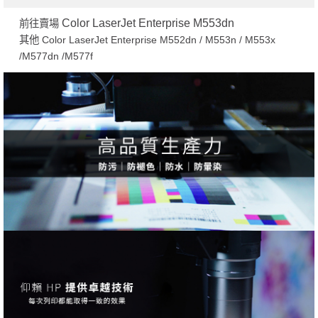
Color LaserJet Enterprise M553dn
前往賣場
其他 Color LaserJet Enterprise M552dn / M553n / M553x
/M577dn /M577f