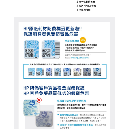
2. 安全性封條標籤
3. 造訪HP線上查詢
4. 防竄改標籤