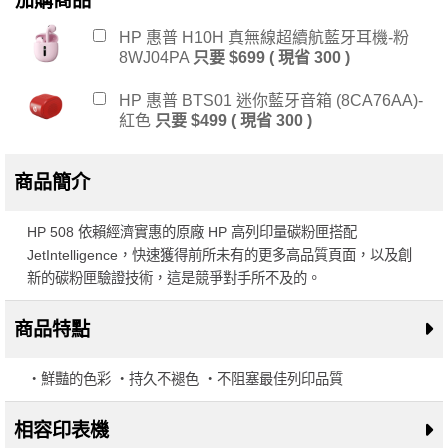
加購商品
HP 惠普 H10H 真無線超續航藍牙耳機-粉
8WJ04PA
只要 $699 ( 現省 300 )
HP 惠普 BTS01 迷你藍牙音箱 (8CA76AA)-
紅色
只要 $499 ( 現省 300 )
商品簡介
HP 508 依賴經濟實惠的原廠 HP 高列印量碳粉匣搭配
JetIntelligence，快速獲得前所未有的更多高品質頁面，以及創
新的碳粉匣驗證技術，這是競爭對手所不及的。
商品特點
・鮮豔的色彩 ・持久不褪色 ・不阻塞最佳列印品質
相容印表機