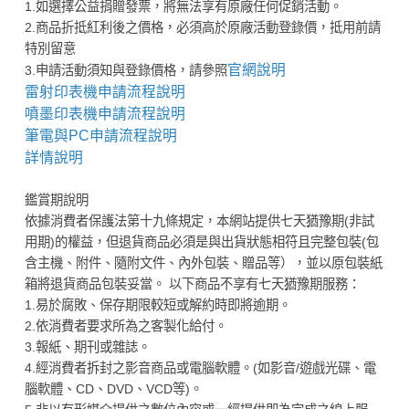
1.如選擇公益捐贈發票，將無法享有原廠任何促銷活動。
2.商品折抵紅利後之價格，必須高於原廠活動登錄價，抵用前請
特別留意
官網說明
3.申請活動須知與登錄價格，請參照
雷射印表機申請流程說明
噴墨印表機申請流程說明
筆電與PC申請流程說明
詳情說明
鑑賞期說明
依據消費者保護法第十九條規定，本網站提供七天猶豫期(非試
用期)的權益，但退貨商品必須是與出貨狀態相符且完整包裝(包
含主機、附件、隨附文件、內外包裝、贈品等），並以原包裝紙
箱將退貨商品包裝妥當。 以下商品不享有七天猶豫期服務：
1.易於腐敗、保存期限較短或解約時即將逾期。
2.依消費者要求所為之客製化給付。
3.報紙、期刊或雜誌。
4.經消費者拆封之影音商品或電腦軟體。(如影音/遊戲光碟、電
腦軟體、CD、DVD、VCD等)。