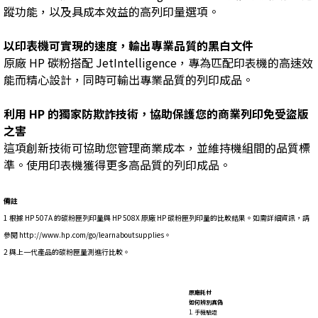
蹤功能，以及具成本效益的高列印量選項。
以印表機可實現的速度，輸出專業品質的黑白文件
原廠 HP 碳粉搭配 JetIntelligence，專為匹配印表機的高速效
能而精心設計，同時可輸出專業品質的列印成品。
利用 HP 的獨家防欺詐技術，協助保護您的商業列印免受盜版
之害
這項創新技術可協助您管理商業成本，並維持機組間的品質標
準。使用印表機獲得更多高品質的列印成品。
備註
1 根據 HP 507A 的碳粉匣列印量與 HP 508X 原廠 HP 碳粉匣列印量的比較結果。如需詳細資訊，請
參閱 http://www.hp.com/go/learnaboutsupplies。
2 與上一代產品的碳粉匣量測進行比較。
原廠耗材
如何辨別真偽
1. 手機驗證