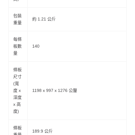
包裝
約 1.21 公斤
重量
每條
板數
140
量
條板
尺寸
(寬
度 x
1198 x 997 x 1276 公釐
深度
x 高
度)
條板
189.9 公斤
重量