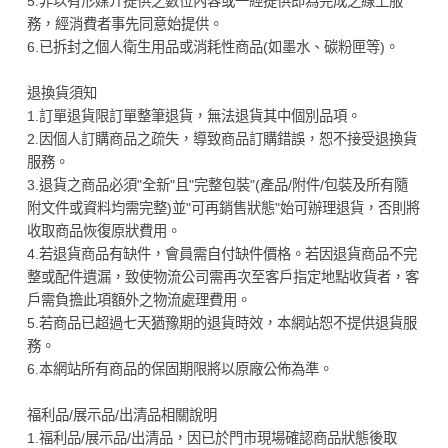
5.非以有形媒介提供之數位內容或一經提供即為完成之線上服
務，經消費者事先同意始提供。
6.已拆封之個人衛生用品或消耗性商品(如墨水、碳粉匣等)。
退換貨須知
1.訂單退貨限訂單整筆退貨，無法退貨其中個別品項。
2.因個人訂購商品之疏失，導致商品訂購錯誤，恕不接受退換貨
服務。
3.退貨之商品必須"全新"且"完整包裝"(產品/附件/包裝及所有隨
附文件或資料均需完整)並"可再銷售狀態"始可辦理退貨，否則將
收取商品恢復原狀費用。
4.若退貨商品有缺件，會員需自付缺件價格。若因退貨商品不完
整或配件遺漏，致使物流公司需再次至客戶指定地點收貨者，客
戶需負擔此項額外之物流處理費用。
5.若商品已超過七天猶豫期的退貨時效，本網站恕不提供退貨服
務。
6.本網站所有商品的保固期限將以原廠公佈為準。
福利品/展示品/出清品相關說明
1.福利品/展示品/出清品，因已於門市現場確認商品狀態後取