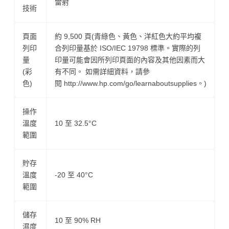
雷射
技術
頁面
約 9,500 頁(青綠色、黃色、洋紅色大約平均複
列印
合列印量基於 ISO/IEC 19798 標準。實際的列
量
印量可能會因所列印頁面的內容及其他因素而大
(彩
有不同。 如需詳細資料，請參
色)
閱 http://www.hp.com/go/learnaboutsupplies。)
操作
溫度
10 至 32.5°C
範圍
貯存
溫度
-20 至 40°C
範圍
儲存
10 至 90% RH
濕度