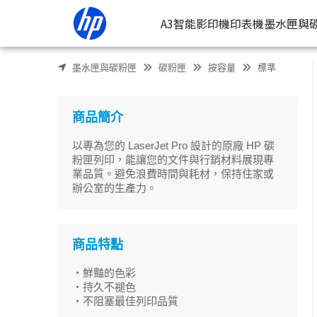
HP 126A LaserJet 黑色原廠碳粉匣(CE310A) | HP® 惠普台
A3智能影印機
印表機
墨水匣與
墨水匣與碳粉匣
碳粉匣
按容量
標準
按類型
墨
噴墨印表
按
商品簡介
連續噴墨
按
以專為您的 LaserJet Pro 設計的原廠 HP 碳
雷射印表
按
粉匣列印，能讓您的文件與行銷材料展現專
業品質。避免浪費時間與耗材，保持住家或
相片印表
辦公室的生產力。
商品特點
・鮮豔的色彩
・持久不褪色
・不阻塞最佳列印品質