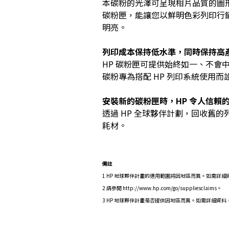
本碳粉的光澤可呈現相片品質的圖形和
碳粉匣，能讓您以鮮明色彩列印行
明亮。
列印成本保持低水準，同時保持高
HP 碳粉匣可提供始終如一、不會
碳粉專為搭配 HP 列印系統使用
安裝新的碳粉匣時，HP 令人信賴
透過 HP 全球夥伴計劃，回收舊
耗材。
備註
1 HP 地球夥伴計畫的適用範圍將因地區而異。如需詳細資訊，請造訪
2 請參閱 http://www.hp.com/go/suppliesclaims。
3 HP 地球夥伴計畫是否提供因地區而異。如需詳細資料，請參閱 htt