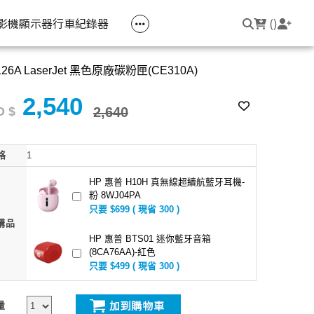
空匣回收
公司大宗採購
機器維修專區
常見問題
登入/註冊
聯繫我們
友回饋
影機
顯示器
行車紀錄器
(
)
126A LaserJet 黑色原廠碳粉匣(CE310A)
電競筆電
簡報周邊
影音週邊
筆電周邊
2,540
線耳機
光影Victus 系列
簡報滑鼠
HDMI 切換器 / 分配器
防盜鎖
 $
2,640
線耳機
OMEN
簡報筆
電腦包
格
1
觸控筆
變壓器
HP 惠普 H10H 真無線超續航藍牙耳機-
粉 8WJ04PA
筆電支架
只要 $699 ( 現省 300 )
購品
HP 惠普 BTS01 迷你藍牙音箱
(8CA76AA)-紅色
只要 $499 ( 現省 300 )
量