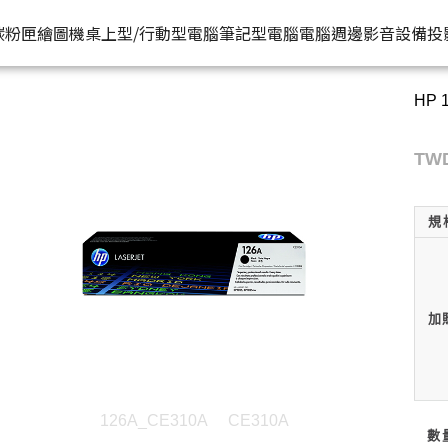
HP原廠
灣原廠購物網
推薦好
碳粉匣
繪圖機
桌上型/行動型電腦
筆記型電腦
電腦週邊
影音設備
投
HP 
水匣
碳粉匣
個人筆電
按系列
桌上型工作站電腦
按功能
商用筆電
商務電腦
儲存裝置
耳機
機
容量
按容量
Spectre 皇爵系列
家用
Z1
單功能印表機
200 系列
Pro系列
硬碟外接盒
有
TWD
印表機
顏色
按顏色
Pavilion 星鑽系列
商用
Z2
多功能事務機
Elitebook 系列
Elite系列
無
規
機
類型
超品系列
工作室用
Z4
多功能傳真事務機
Probook 系列
機
OmniBook 系列
設計工程用
Z6
單功能掃描器
ZBook 系列
Z8
其他附加功能
加
126A_CE310A
CE310A
數