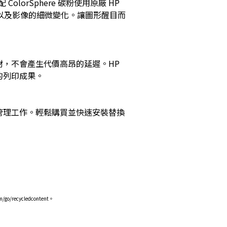
rSphere 碳粉使用原廠 HP
以及影像的細微變化。讓圖形醒目而
材，不會產生代價高昂的延遲。HP
的列印成果。
管理工作。輕鬆購買並快速安裝替換
recycledcontent。