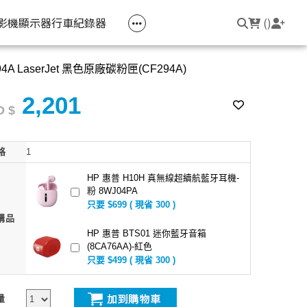
空匣回收
公司大宗採購
機器維修專區
常見問題
登入/註冊
聯繫我們
友回饋
影機
顯示器
行車紀錄器
(
)
94A LaserJet 黑色原廠碳粉匣(CF294A)
電競筆電
簡報周邊
影音週邊
筆電周邊
2,201
線耳機
光影Victus 系列
簡報滑鼠
HDMI 切換器 / 分配器
防盜鎖
 $
線耳機
OMEN
簡報筆
電腦包
格
1
觸控筆
變壓器
HP 惠普 H10H 真無線超續航藍牙耳機-
粉 8WJ04PA
筆電支架
只要 $699 ( 現省 300 )
購品
HP 惠普 BTS01 迷你藍牙音箱
(8CA76AA)-紅色
只要 $499 ( 現省 300 )
量