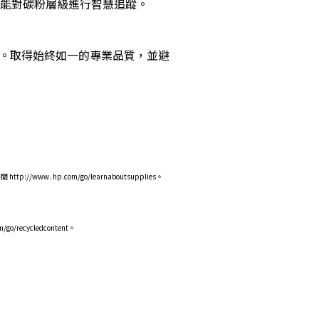
上，還能對碳粉層級進行智慧追蹤。
能事務機。取得始終如一的專業品質，並避
/www. hp.com/go/learnaboutsupplies。
recycledcontent。