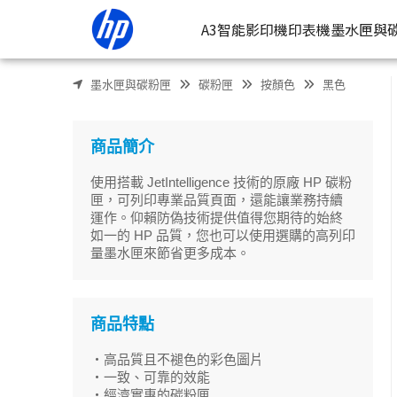
HP 94A LaserJet 黑色原廠碳粉匣(CF294A) | HP® 惠普台灣
A3智能影印機
印表機
墨水匣與
墨水匣與碳粉匣
碳粉匣
按顏色
黑色
按類型
墨
噴墨印表
按
商品簡介
連續噴墨
按
使用搭載 JetIntelligence 技術的原廠 HP 碳粉
雷射印表
按
匣，可列印專業品質頁面，還能讓業務持續
運作。仰賴防偽技術提供值得您期待的始終
相片印表
如一的 HP 品質，您也可以使用選購的高列印
量墨水匣來節省更多成本。
商品特點
・高品質且不褪色的彩色圖片
・一致、可靠的效能
・經濟實惠的碳粉匣