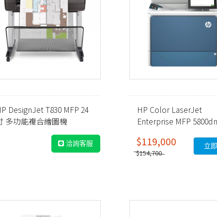
P DesignJet T830 MFP 24
HP Color LaserJet
吋 多功能複合繪圖機
Enterprise MFP 5800dn
F9A28E)
彩色雷射多功能事務機
$119,000
(6QN29A)
洽詢客服
立
$154,700