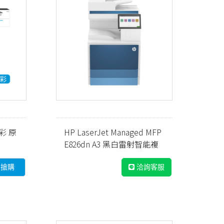
3彩 原
HP LaserJet Managed MFP
E826dn A3 黑白雷射智能複
043A)
合機 (5QK09A)
即搶購
洽詢客服