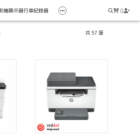
空匣回收
公司大宗採購
機器維修專區
常見問題
登入/註冊
聯繫我們
友回饋
影機
顯示器
行車紀錄器
(
)
電競筆電
簡報周邊
影音週邊
筆電周邊
高
共 57 筆
線耳機
光影Victus 系列
簡報滑鼠
HDMI 切換器 / 分配器
防盜鎖
線耳機
OMEN
簡報筆
電腦包
觸控筆
變壓器
筆電支架