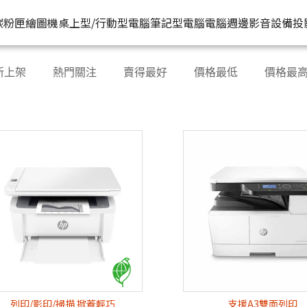
HP原廠
推薦好
碳粉匣
繪圖機
桌上型/行動型電腦
筆記型電腦
電腦週邊
影音設備
投
水匣
碳粉匣
個人筆電
按系列
桌上型工作站電腦
按功能
商用筆電
商務電腦
儲存裝置
耳機
新上架
熱門關注
賣得最好
價格最低
價格最
機
容量
按容量
Spectre 皇爵系列
家用
Z1
單功能印表機
200 系列
Pro系列
硬碟外接盒
有
印表機
顏色
按顏色
Pavilion 星鑽系列
商用
Z2
多功能事務機
Elitebook 系列
Elite系列
無
機
類型
超品系列
工作室用
Z4
多功能傳真事務機
Probook 系列
機
OmniBook 系列
設計工程用
Z6
單功能掃描器
ZBook 系列
Z8
其他附加功能
列印/影印/掃描 掀蓋輕巧
支援A3雙面列印