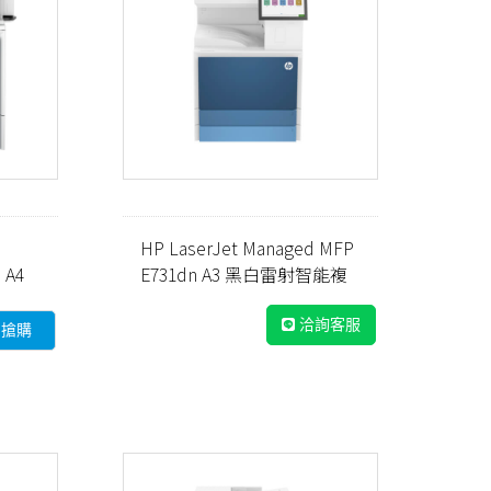
HP LaserJet Managed MFP
 A4
E731dn A3 黑白雷射智能複
合機 (5QJ98A)
洽詢客服
即搶購