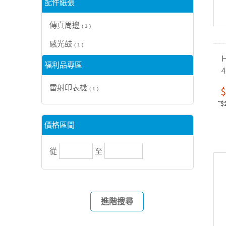
配件紙張
傳真周邊
( 1 )
感光鼓
( 1 )
H
福利品專區
雷射印表機
$
( 1 )
$
價格區間
從
至
進階搜尋