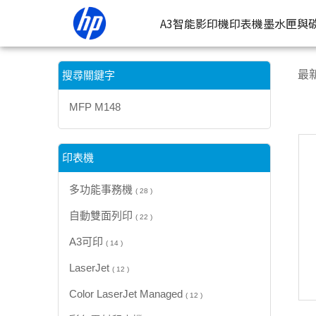
【MFP M148】搜尋結果 | HP® 惠普台灣原廠購物網
A3智能影印機
印表機
墨水匣與
按類型
墨
最
搜尋關鍵字
噴墨印表
按
MFP M148
連續噴墨
按
雷射印表
按
印表機
相片印表
多功能事務機
( 28 )
自動雙面列印
( 22 )
A3可印
( 14 )
LaserJet
( 12 )
Color LaserJet Managed
( 12 )