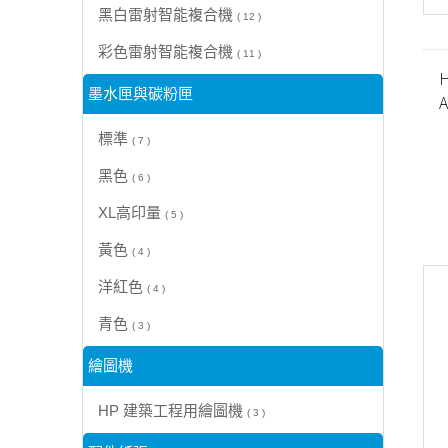
黑白雷射智能複合機
( 12 )
彩色雷射智能複合機
( 11 )
H
墨水匣與碳粉匣
標準
( 7 )
黑色
( 6 )
XL高印量
( 5 )
黃色
( 4 )
洋紅色
( 4 )
青色
( 3 )
繪圖機
HP 建築工程用繪圖機
( 3 )