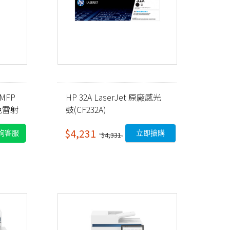
 MFP
HP 32A LaserJet 原廠感光
彩色雷射
鼓(CF232A)
$4,231
詢客服
立即搶購
$4,331