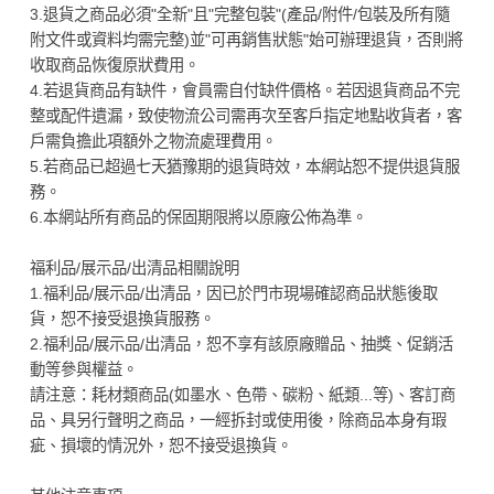
3.退貨之商品必須"全新"且"完整包裝"(產品/附件/包裝及所有隨
附文件或資料均需完整)並"可再銷售狀態"始可辦理退貨，否則將
收取商品恢復原狀費用。
4.若退貨商品有缺件，會員需自付缺件價格。若因退貨商品不完
整或配件遺漏，致使物流公司需再次至客戶指定地點收貨者，客
戶需負擔此項額外之物流處理費用。
5.若商品已超過七天猶豫期的退貨時效，本網站恕不提供退貨服
務。
6.本網站所有商品的保固期限將以原廠公佈為準。
福利品/展示品/出清品相關說明
1.福利品/展示品/出清品，因已於門市現場確認商品狀態後取
貨，恕不接受退換貨服務。
2.福利品/展示品/出清品，恕不享有該原廠贈品、抽獎、促銷活
動等參與權益。
請注意：耗材類商品(如墨水、色帶、碳粉、紙類...等)、客訂商
品、具另行聲明之商品，一經拆封或使用後，除商品本身有瑕
疵、損壞的情況外，恕不接受退換貨。