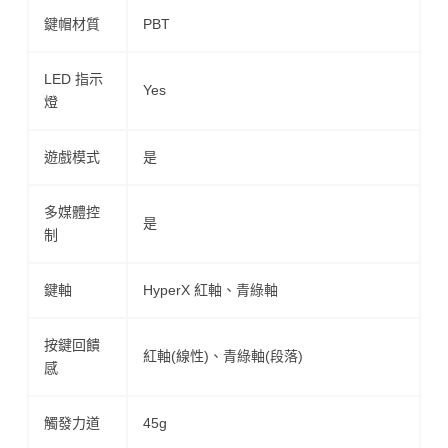
鍵帽材質
PBT
LED 指示
Yes
燈
遊戲模式
是
多媒體控
是
制
鍵軸
HyperX 紅軸、青綠軸
按鍵回饋
紅軸(線性)、青綠軸(段落)
感
觸發力道
45g