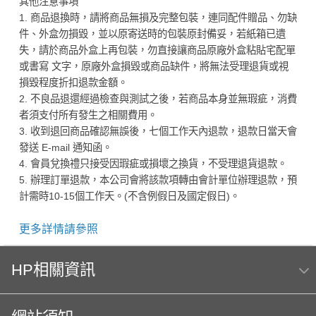
其他注意事項
1. 商品退換時，請將商品無損及完整包裝，連同配件贈品、勿缺
件、外盒勿損毀，並以原寄送時的包裝原封備妥，若紙箱已遺
失，請於商品外盒上再包裝，勿直接讓商品原廠外盒粘貼宅配單
或書寫 文字，原廠外盒損毀或商品缺件，將無法受理退貨或視
損毀程度折扣退款金額。
2. 不良品退還經過檢查與測試之後，若商品本身並無瑕疵，消費
者須支付所有發生之相關費用。
3. 收到退回商品確認無誤後，七個工作天內退款，退款日當天會
發送 E-mail 通知函。
4. 會員兌換禮只接受因瑕疵或損壞之換貨，不受理退貨退款。
5. 辦理訂單退款，本公司會將該款項轉由會計單位辦理退款，預
計需時10-15個工作天。(不含例假日及國定假日)。
更多詳情請參照
HP相關資訊