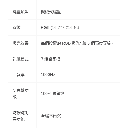
鍵盤類型
機械式鍵盤
背燈
RGB (16,777,216 色)
燈光效果
每個按鍵的 RGB 燈光* 和 5 個亮度等級。
記憶模式
3 組設定檔
回報率
1000Hz
防鬼鍵功
100% 防鬼鍵
能
防按鍵衝
全鍵不衝突
突功能