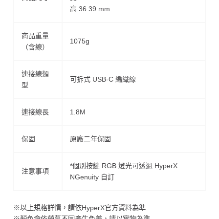
高 36.39 mm
商品重量
1075g
（含線）
連接線類
可拆式 USB-C 編織線
型
連接線長
1.8M
保固
原廠二年保固
*個別按鍵 RGB 燈光可透過 HyperX
注意事項
NGenuity 自訂
※以上規格詳情，請依HyperX官方資料為準