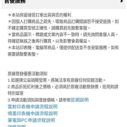
售後服務
＊本站保留接受訂單出貨與否的權利
＊因個人訂購商品之疏失，導致商品訂購錯誤恕不接受退換，如
不確定購買型號正確性，請購買前先聯繫客服。
＊當商品圖示、標題或文案內容不一致時，請先詢問客服人員，
待確認無誤之後再行購買，以免影響會員權益。
＊本站印表機、電腦等商品，僅提供配送並不含安裝服務，如有
需要請聯繫客服。
原廠登錄優惠活動須知
1.如選擇公益捐贈發票，將無法享有原廠任何促銷活動。
2.商品折抵紅利後之價格，必須高於原廠活動登錄價，抵用前請
特別留意
官網說明
3.申請活動須知與登錄價格，請參照
雷射印表機申請流程說明
噴墨印表機申請流程說明
筆電與PC申請流程說明