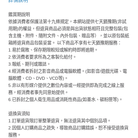
詳情說明
鑑賞期說明
依據消費者保護法第十九條規定，本網站提供七天猶豫期(非試
用期)的權益，但退貨商品必須是與出貨狀態相符且完整包裝(包
含主機、附件、隨附文件、內外包裝、贈品等），並以原包裝紙
箱將退貨商品包裝妥當。 以下商品不享有七天猶豫期服務：
1.易於腐敗、保存期限較短或解約時即將逾期。
2.依消費者要求所為之客製化給付。
3.報紙、期刊或雜誌。
4.經消費者拆封之影音商品或電腦軟體。(如影音/遊戲光碟、電
腦軟體、CD、DVD、VCD等)。
5.非以有形媒介提供之數位內容或一經提供即為完成之線上服
務，經消費者事先同意始提供。
6.已拆封之個人衛生用品或消耗性商品(如墨水、碳粉匣等)。
退換貨須知
1.訂單退貨限訂單整筆退貨，無法退貨其中個別品項。
2.因個人訂購商品之疏失，導致商品訂購錯誤，恕不接受退換貨
服務。