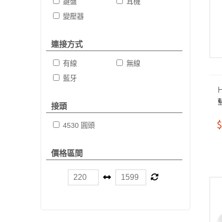
鍵盤
耳機
變壓器
連接方式
有線
無線
藍牙
H
接頭
$
4530 圓頭
價格區間