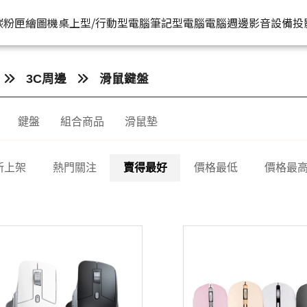
HP原廠
推薦好
碳粉匣
繪圖機
桌上型/行動型電腦
筆記型電腦
電腦週邊
影音設備
投
水匣
碳粉匣
個人筆電
按系列
桌上型工作站電腦
按功能
商用筆電
商務電腦
儲存裝置
耳機
3C周邊
滑鼠鍵盤
機
容量
按容量
Spectre 皇爵系列
家用
Z1
單功能印表機
200 系列
Pro系列
硬碟外接盒
有
鍵盤
組合商品
滑鼠墊
印表機
顏色
按顏色
Pavilion 星鑽系列
商用
Z2
多功能事務機
Elitebook 系列
Elite系列
無
機
類型
超品系列
工作室用
Z4
多功能傳真事務機
Probook 系列
新上架
熱門關注
賣得最好
價格最低
價格最
機
OmniBook 系列
設計工程用
Z6
單功能掃描器
ZBook 系列
Z8
其他附加功能