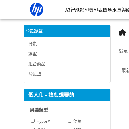
滑鼠鍵盤 | HP® 惠普台灣原廠購物網
A3智能影印機
印表機
墨水匣與
按類型
墨
滑鼠鍵盤
噴墨印表
按
滑鼠
滑鼠
鍵盤
連續噴墨
按
組合商品
雷射印表
按
最
滑鼠墊
相片印表
個人化 - 找您想要的
周邊類型
HyperX
滑鼠