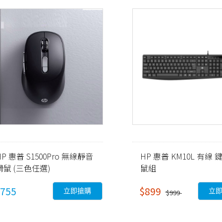
HP 惠普 S1500Pro 無線靜音
HP 惠普 KM10L 有線
滑鼠 (三色任選)
鼠組
755
$899
立即搶購
立
$999