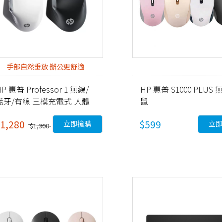
手部自然垂放 辦公更舒適
P 惠普 Professor 1 無線/
HP 惠普 S1000 PLUS
藍牙/有線 三模充電式 人體
鼠
工學滑鼠 雙色任選
1,280
$599
立即搶購
立
$1,300