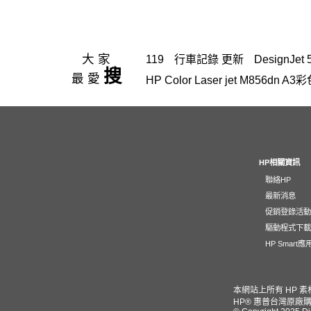
大家
119
行車記錄 更新
DesignJet 
搜
最愛
HP Color Laser jet M856d
hp Color LaserJet Pro M
145
OfficeJet Pro 8710
Usb
M155
HP OfficeJet 3830驅動
15-fd
雷射印表機
InkTank 1
HP相關資訊
聯絡HP
m183fw
Pavilion Aero 13
B3F5
最新消息
DeskJet 1510
4103 感光
防水
促銷登錄活
HP LaserJet Pro M203dw 墨水
驅動程式下
HP Smart
deskjet2000
zbook fury g1i 16
45W 變壓器
Laser 230A 藍
HP 惠普 215A
63XL
145A
4
本網站上所有 HP 
HP® 惠普台灣原廠購
M856 碳粉匣
A3 傳真
m183f