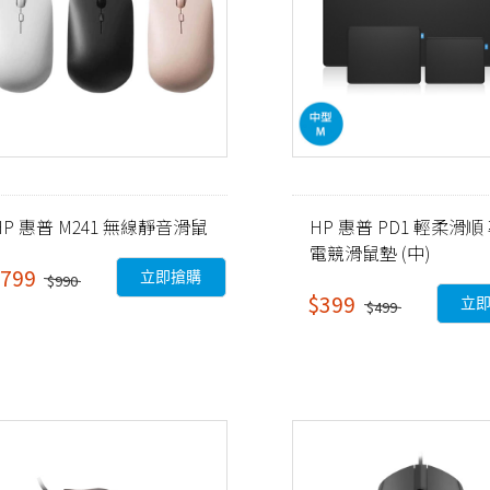
HP 惠普 M241 無線靜音滑鼠
HP 惠普 PD1 輕柔滑順
電競滑鼠墊 (中)
799
立即搶購
$990
$399
立
$499