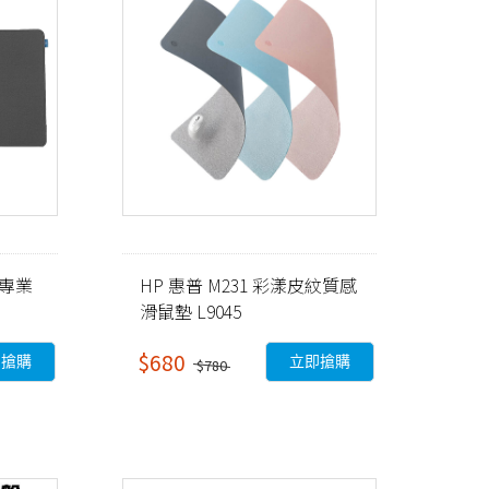
 專業
HP 惠普 M231 彩漾皮紋質感
滑鼠墊 L9045
$680
即搶購
立即搶購
$780