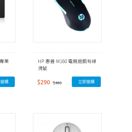
 專業
HP 惠普 M160 電競遊戲有線
滑鼠
$290
即搶購
立即搶購
$480