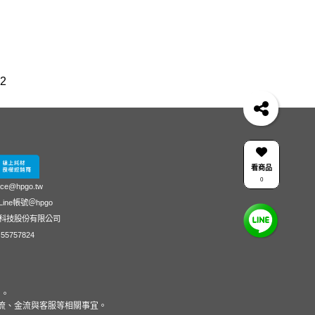
2
4
4303fdw 碳粉
hp 14-ep
OfficeJet 5200 series
 LaserJet Pro MFP M428fdn
DesignJet T650
電
728
15s-du3045TX 銀
Smart Tank 725
rJet Pro MFP M181fw 碳粉匣原廠
HP 955
410
看商品
0
、118A、119A原廠Laser碳粉匣
937
ice@hpgo.tw
ine帳號＠hpgo
pro
955xl
507a
HP 204A LaserJet
科技股份有限公司
nkTank 419
4003dn 碳粉
M855 CF313AC
55757824
30XC
HP Color LaserJet Pro MFP M283fdw
雙送稿雙面 ADF
HP206A
變壓器
 M155nw
28B72A
筆電 粉色
Color
G11
留。
商品物流、金流與客服等相關事宜。