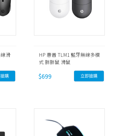
 無線滑
HP 惠普 TLM1 藍牙無線多模
式 胖胖鼠 滑鼠
$699
即搶購
立即搶購