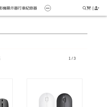
空匣回收
公司大宗採購
機器維修專區
常見問題
登入/註冊
聯繫我們
友回饋
影機
顯示器
行車紀錄器
(
)
電競筆電
簡報周邊
影音週邊
筆電周邊
線耳機
光影Victus 系列
簡報滑鼠
HDMI 切換器 / 分配器
防盜鎖
線耳機
OMEN
簡報筆
電腦包
觸控筆
高
1 / 3
變壓器
筆電支架