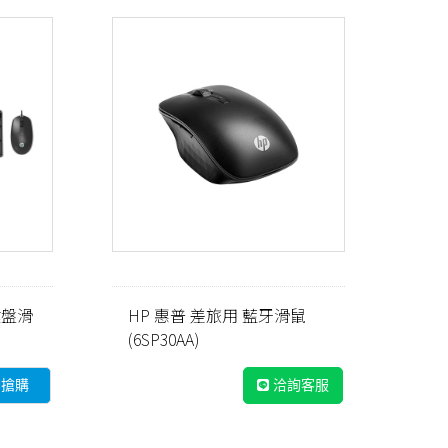
 鍵盤滑
HP 惠普 差旅用 藍牙滑鼠
(6SP30AA)
即搶購
洽詢客服