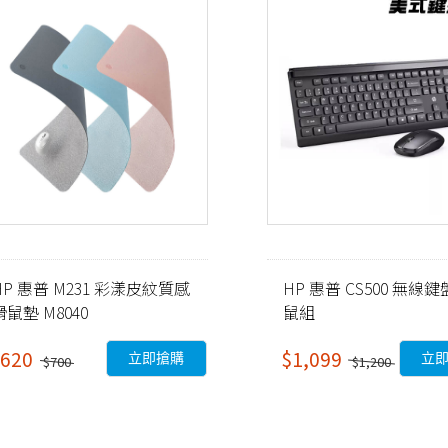
HP 惠普 M231 彩漾皮紋質感
HP 惠普 CS500 無線
滑鼠墊 M8040
鼠組
620
$1,099
立即搶購
立
$700
$1,200