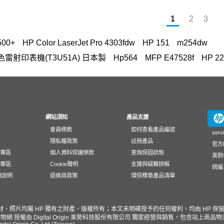
1
2
3
500+
HP Color LaserJet Pro 4303fdw
HP 151
m254dw
n A3彩色雷射印表機(T3U51A) 日本製
Hp564
MFP E47528f
HP 22
FP M283fdw 無線雙面觸控彩色雷射傳真複合機
OmniBook Ultra Flip 1
officejet
筆電 電池
307
HP LaserJet Pro M203dw
環保標章HP
程式
EliteBook rmn hsn 141c-4
222A
Laptop 15-fd1516TU筆
15列印頭
LaserJet M111w
M227fdw
3303fdw
mouse
Lase
網站須知
產品支援
會員條款
如何查看產品編號
8A – HP 2580
紙匣
GT52
3303
130
HP 116A、117A
serv
隱私權政策
註冊產品
官方L
 墨水
30A
Aero 13
耗材
Intel Core Ultra 5-125H
surface 
動專區
個人資料保護條款
查詢保固狀態
美勢
hp inktank 310墨水
雙碟 筆記型電腦
230
LaserJet M652
I
載專區
Cookie聲明
支援與疑難排解
統編 
應用說明
退換貨政策
環保標章產品清單
M111w 碳粉匣
core i5
雙面掃描
Core i7
M855
HP W10
色原廠碳粉匣
Color LaserJet Pro 4203dw
LaserJet 3050
416
303dw
LaserJet 100 color MFP M175nw
HP Color LaserJet
素材、照片均屬 HP 獨有之財產、版權所有；本文未明確授予的任何權利，均由 HP 保
物網 授權由 Digital Origin 美勢科技股份有限公司 獨家經營與銷售，包含站上
w 碳粉匣