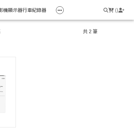
空匣回收
公司大宗採購
機器維修專區
常見問題
登入/註冊
聯繫我們
友回饋
影機
顯示器
行車紀錄器
(
)
電競筆電
簡報周邊
影音週邊
筆電周邊
高
共 2 筆
線耳機
光影Victus 系列
簡報滑鼠
HDMI 切換器 / 分配器
防盜鎖
線耳機
OMEN
簡報筆
電腦包
觸控筆
變壓器
筆電支架