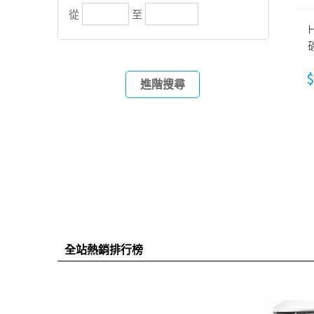
從
至
$
進階搜尋
全站熱銷排行榜