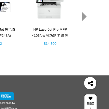
rJet 黑色原
HP LaserJet Pro MFP
HP Smart Tan
248A)
4103fdw 多功能 無線 黑
彩色連續供墨多
白雷射事務機 (2Z629A)
機 (5D1B
32
$14,500
$4,888
4
HP 222
145
OfficeJet Pro 8710
Usb
HP OfficeJet 3830驅動程式
203dw
15s-du3045TX 銀
Smart Tank 725
15-fd
fw
Pavilion Aero 13
B3F58A – HP 2580
紙匣
03 感光
防水 墨水
LaserJet M111w
3303fdw
ice@hpgo.tw
看商品
0
ine帳號＠hpgo