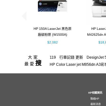
HP 150A LaserJet 黑色原
HP Laser
廠碳粉匣 (W1500A)
M42625dn
黑白雷射 
$2,082
$18,
(8AF
大家
119
行車記錄 更新
DesignJet 
搜
最愛
HP Color Laser jet M856d
hp Color LaserJet Pro M
officejet
筆電 電池
4303fdw 
EliteBook rmn hsn 141c-4
307
雷射印表機
InkTank 115列印頭
HP相關資訊
聯絡HP
GT52
3303
130
HP 116A、
最新消息