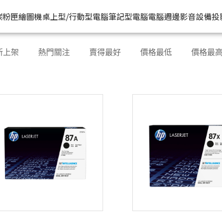
HP原廠
推薦好
碳粉匣
繪圖機
桌上型/行動型電腦
筆記型電腦
電腦週邊
影音設備
投
水匣
碳粉匣
個人筆電
按系列
桌上型工作站電腦
按功能
商用筆電
商務電腦
儲存裝置
耳機
新上架
熱門關注
賣得最好
價格最低
價格最
機
容量
按容量
Spectre 皇爵系列
家用
Z1
單功能印表機
200 系列
Pro系列
硬碟外接盒
有
印表機
顏色
按顏色
Pavilion 星鑽系列
商用
Z2
多功能事務機
Elitebook 系列
Elite系列
無
機
類型
超品系列
工作室用
Z4
多功能傳真事務機
Probook 系列
機
OmniBook 系列
設計工程用
Z6
單功能掃描器
ZBook 系列
Z8
其他附加功能