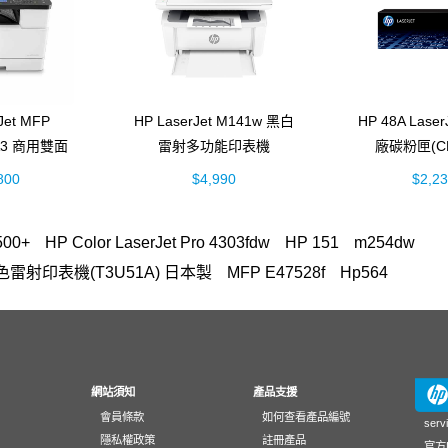
Jet MFP
HP LaserJet M141w 黑白
HP 48A Lase
 A3 商用雙面
雷射多功能印表機
廠碳粉匣(CF
多功能事務機
(7MD74A)
800
$4,990
$2,2
52A)
500+
HP Color LaserJet Pro 4303fdw
HP 151
m254dw
n A3彩色雷射印表機(T3U51A) 日本製
MFP E47528f
Hp564
FP M283fdw 無線雙面觸控彩色雷射傳真複合機
OmniBook Ultra Flip 1
碳粉
hp 14-ep
OfficeJet 5200 series
DesignJet T650
M155
環保標章HP LaserJet Pro MFP M428fdn
HP LaserJet Pro M
222A
Laptop 15-fd1516TU筆電
728
HP 955
410
m183
網站須知
產品支援
會員條款
如何查看產品編號
117A、118A、119A原廠Laser碳粉匣
937
DeskJet 1510
41
serv
隱私權政策
註冊產品
官方L