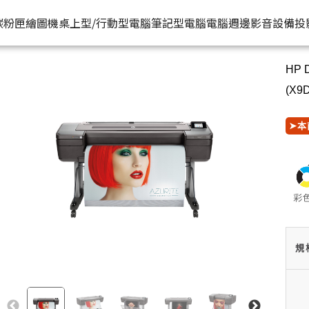
HP原廠
D24A) | HP® 惠普台灣原廠購物網
推薦好
碳粉匣
繪圖機
桌上型/行動型電腦
筆記型電腦
電腦週邊
影音設備
投
HP 
水匣
碳粉匣
個人筆電
按系列
桌上型工作站電腦
按功能
商用筆電
商務電腦
儲存裝置
耳機
(X9
機
容量
按容量
Spectre 皇爵系列
家用
Z1
單功能印表機
200 系列
Pro系列
硬碟外接盒
有
➤本
印表機
顏色
按顏色
Pavilion 星鑽系列
商用
Z2
多功能事務機
Elitebook 系列
Elite系列
無
機
類型
超品系列
工作室用
Z4
多功能傳真事務機
Probook 系列
機
OmniBook 系列
設計工程用
Z6
單功能掃描器
ZBook 系列
Z8
其他附加功能
規