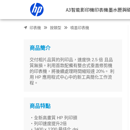
HP DesignJet Z9dr ps 44吋 9色影像美工與工程用繪圖機 (X9
A3智能影印機
印表機
墨水匣與
印表機
按類型
噴墨印表機
按類型
墨
噴墨印表
按
商品簡介
連續噴墨
按
交付相片品質的列印品，速度快 2.5 倍 且品
雷射印表
按
質無損。利用首款配備有整合式垂直修剪機
的印表機，將後續處理時間縮短達 20%。 利
相片印表
用 HP 應用程式中心中的新工具簡化工作流
程。
商品特點
・全新高畫質 HP 列印頭
・列印速度提升2倍
・2400 x 1200 最佳化 dpi