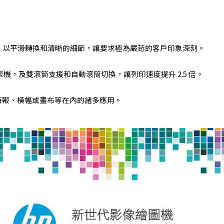
ontrol)，以平滑轉換和清晰的細節，讓要求極為嚴苛的客戶印象深刻。
機，及雙滾筒支援和自動滾筒切換，讓列印速度提升 2.5 倍。
計海報、橫幅或畫布等在內的諸多應用。