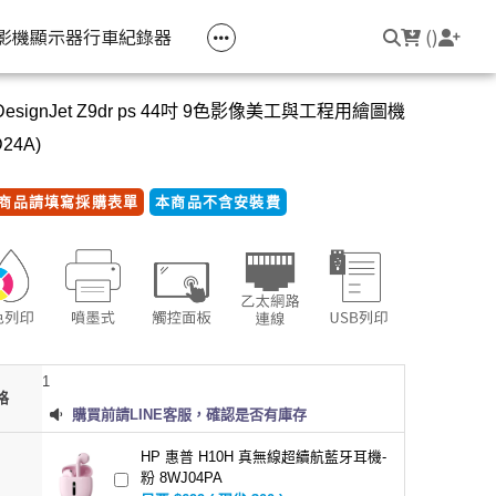
空匣回收
公司大宗採購
機器維修專區
常見問題
登入/註冊
聯繫我們
友回饋
影機
顯示器
行車紀錄器
(
)
DesignJet Z9dr ps 44吋 9色影像美工與工程用繪圖機
電競筆電
簡報周邊
影音週邊
筆電周邊
D24A)
線耳機
光影Victus 系列
簡報滑鼠
HDMI 切換器 / 分配器
防盜鎖
商品請填寫採購表單
本商品不含安裝費
線耳機
OMEN
簡報筆
電腦包
觸控筆
變壓器
筆電支架
1
格
購買前請LINE客服，確認是否有庫存
HP 惠普 H10H 真無線超續航藍牙耳機-
粉 8WJ04PA