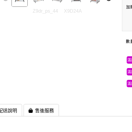
加
Z9dr_ps_44
X9D24A
數
滿
滿
滿
配送說明
售後服務