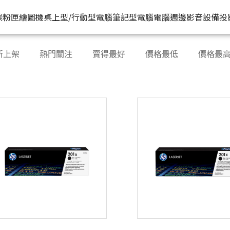
HP原廠
推薦好
碳粉匣
繪圖機
桌上型/行動型電腦
筆記型電腦
電腦週邊
影音設備
投
水匣
碳粉匣
個人筆電
按系列
桌上型工作站電腦
按功能
商用筆電
商務電腦
儲存裝置
耳機
新上架
熱門關注
賣得最好
價格最低
價格最
機
容量
按容量
Spectre 皇爵系列
家用
Z1
單功能印表機
200 系列
Pro系列
硬碟外接盒
有
印表機
顏色
按顏色
Pavilion 星鑽系列
商用
Z2
多功能事務機
Elitebook 系列
Elite系列
無
機
類型
超品系列
工作室用
Z4
多功能傳真事務機
Probook 系列
機
OmniBook 系列
設計工程用
Z6
單功能掃描器
ZBook 系列
Z8
其他附加功能