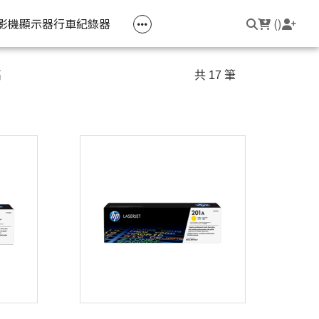
空匣回收
公司大宗採購
機器維修專區
常見問題
登入/註冊
聯繫我們
友回饋
影機
顯示器
行車紀錄器
(
)
電競筆電
簡報周邊
影音週邊
筆電周邊
高
共 17 筆
線耳機
光影Victus 系列
簡報滑鼠
HDMI 切換器 / 分配器
防盜鎖
線耳機
OMEN
簡報筆
電腦包
觸控筆
變壓器
筆電支架