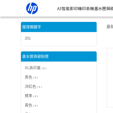
【201】搜尋結果 | HP® 惠普台灣原廠購物網
A3智能影印機
印表機
墨水匣與
按類型
墨
最
搜尋關鍵字
噴墨印表
按
201
連續噴墨
按
雷射印表
按
墨水匣與碳粉匣
相片印表
XL高印量
( 8 )
黑色
( 5 )
洋紅色
( 4 )
標準
( 4 )
黃色
( 4 )