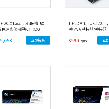
HP 201X LaserJet 高列印量
HP 惠普 DHC-CT201 Ty
黃色原廠碳粉匣(CF402X)
轉 VGA 轉接器/轉接頭
5,053
$599
立即搶購
立
$899