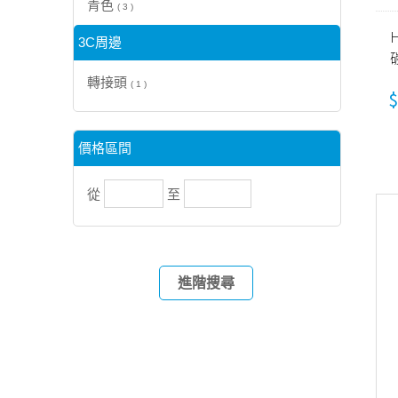
青色
( 3 )
3C周邊
轉接頭
( 1 )
$
價格區間
從
至
進階搜尋