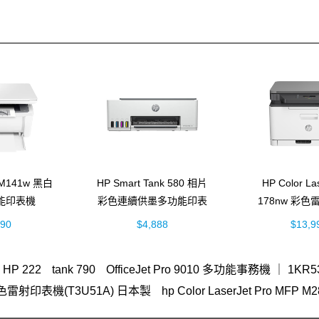
t M141w 黑白
HP Smart Tank 580 相片
HP Color L
能印表機
彩色連續供墨多功能印表
178nw 彩
74A)
機 (5D1B4A)
(4ZB9
990
$4,888
$13,9
HP 222
tank 790
OfficeJet Pro 9010 多功能事務機 ｜ 1KR5
n A3彩色雷射印表機(T3U51A) 日本製
hp Color LaserJet Pro
MFP E47528f
OmniBook Ultra Flip 14
列印、掃描與影印