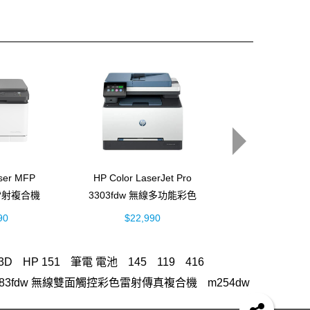
aser MFP
HP Color LaserJet Pro
HP LaserJet En
色雷射複合機
3303fdw 無線多功能彩色
M611dn 黑白
6A)
雷射事務機 (499M8A)
(7PS84
90
$22,990
$40,00
3D
HP 151
筆電 電池
145
119
416
 MFP M283fdw 無線雙面觸控彩色雷射傳真複合機
m254dw
M577
OfficeJet Pro 8710
937
LaserJet M111w