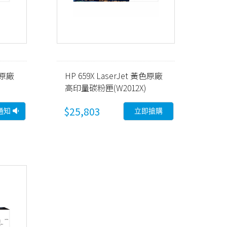
青色原廠
HP 659X LaserJet 黃色原廠
高印量碳粉匣(W2012X)
$25,803
通知
立即搶購