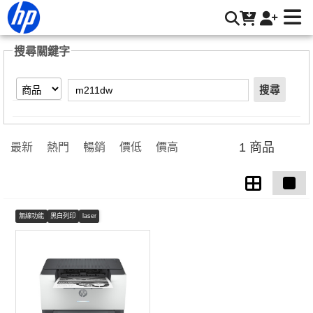
【m211dw】搜尋結果 | HP® 惠普台灣原廠購物網
搜尋關鍵字
搜尋
1 商品
最新
熱門
暢銷
價低
價高
無線功能
黑白列印
laser