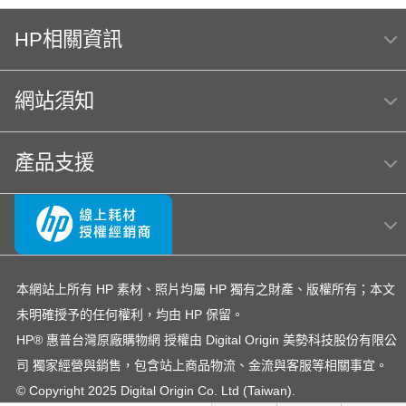
HP Color Laser jet M856dn A3彩色雷射印表機
(T3U51A) 日本製
HP相關資訊
Hp564
MFP E47528f
HP 222
網站須知
hp Color LaserJet Pro MFP M283fdw 無線雙面觸控彩
色雷射傳真複合機
OmniBook Ultra Flip 14
4303fdw 碳粉
hp 14-ep
產品支援
OfficeJet 5200 series
145
OfficeJet Pro 8710
Usb
officejet
筆電 電池
307
HP LaserJet Pro M203dw
環保標章HP LaserJet Pro MFP M428fdn
本網站上所有 HP 素材、照片均屬 HP 獨有之財產、版權所有；本文
未明確授予的任何權利，均由 HP 保留。
DesignJet T650
M155
HP OfficeJet 3830驅動程式
HP® 惠普台灣原廠購物網 授權由 Digital Origin 美勢科技股份有限公
EliteBook rmn hsn 141c-4
222A
司 獨家經營與銷售，包含站上商品物流、金流與客服等相關事宜。
Laptop 15-fd1516TU筆電
728
15s-du3045TX 銀
© Copyright 2025 Digital Origin Co. Ltd (Taiwan).