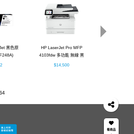
rJet 黑色原
HP LaserJet Pro MFP
HP Smart Tan
248A)
4103fdw 多功能 無線 黑
彩色連續供墨多
白雷射事務機 (2Z629A)
機 (5D1B
32
$14,500
$4,888
64
4
officejet
筆電 電池
OfficeJet 5200 series
HP OfficeJet 3830驅動程式
DesignJet T650
145
8
15s-du3045TX 銀
DeskJet 1510
HP 116A、117A、118A、119A原廠Laser碳粉匣
看商品