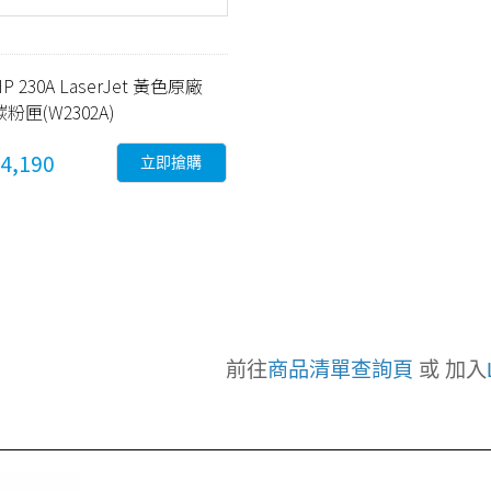
HP 230A LaserJet 黃色原廠
碳粉匣(W2302A)
4,190
立即搶購
前往
商品清單查詢頁
或 加入