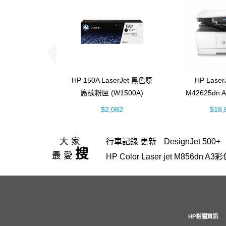
HP 150A LaserJet 黑色原
HP Laser
廠碳粉匣 (W1500A)
M42625dn
黑白雷射 
$2,082
$18,
(8AF
大家
行車記錄 更新
DesignJet 500+
搜
最愛
HP Color Laser jet M856d
hp Color LaserJet Pro M
hp 14-ep
OfficeJet Pro 8710
4
15-fd
EliteBook rmn hsn 141c-4
Pavilion Aero 13
M111W
GT5
HP相關資訊