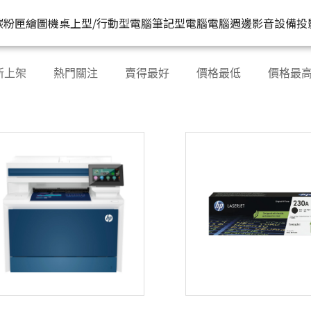
HP原廠
推薦好
碳粉匣
繪圖機
桌上型/行動型電腦
筆記型電腦
電腦週邊
影音設備
投
水匣
碳粉匣
個人筆電
按系列
桌上型工作站電腦
按功能
商用筆電
商務電腦
儲存裝置
耳機
新上架
熱門關注
賣得最好
價格最低
價格最
機
容量
按容量
Spectre 皇爵系列
家用
Z1
單功能印表機
200 系列
Pro系列
硬碟外接盒
有
印表機
顏色
按顏色
Pavilion 星鑽系列
商用
Z2
多功能事務機
Elitebook 系列
Elite系列
無
機
類型
超品系列
工作室用
Z4
多功能傳真事務機
Probook 系列
機
OmniBook 系列
設計工程用
Z6
單功能掃描器
ZBook 系列
Z8
其他附加功能