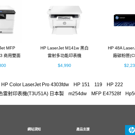
Jet MFP
HP LaserJet M141w 黑白
HP 48A Lase
 A3 商用雙面
雷射多功能印表機
廠碳粉匣(CF
多功能事務機
(7MD74A)
800
$4,990
$2,2
52A)
HP Color LaserJet Pro 4303fdw
HP 151
119
HP 222
n A3彩色雷射印表機(T3U51A) 日本製
m254dw
MFP E47528f
Hp5
FP M283fdw 無線雙面觸控彩色雷射傳真複合機
OmniBook Ultra Flip 1
303fdw 碳粉
環保標章HP LaserJet Pro MFP M428fdn
307
雷射印表機
Laptop 15-fd1516TU筆電
Smart Tank 725
72
2
雙送稿雙面 ADF
防水 墨水
m183fw
HP 955
M227fdw
網站須知
產品支援