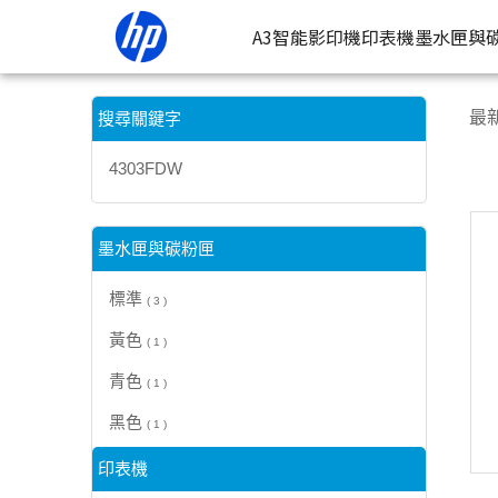
【4303FDW】搜尋結果 | HP® 惠普台灣原廠購物網
A3智能影印機
印表機
墨水匣與
按類型
墨
最
搜尋關鍵字
噴墨印表
按
4303FDW
連續噴墨
按
雷射印表
按
墨水匣與碳粉匣
相片印表
標準
( 3 )
黃色
( 1 )
青色
( 1 )
黑色
( 1 )
印表機