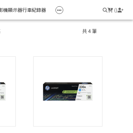
空匣回收
公司大宗採購
機器維修專區
常見問題
登入/註冊
聯繫我們
友回饋
影機
顯示器
行車紀錄器
(
)
電競筆電
簡報周邊
影音週邊
筆電周邊
高
共 4 筆
線耳機
光影Victus 系列
簡報滑鼠
HDMI 切換器 / 分配器
防盜鎖
線耳機
OMEN
簡報筆
電腦包
觸控筆
變壓器
筆電支架