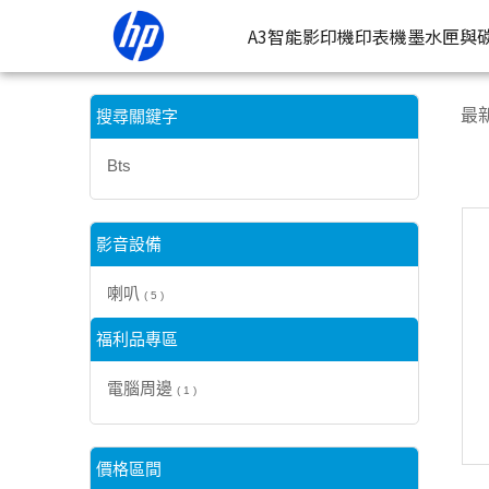
【Bts】搜尋結果 | HP® 惠普台灣原廠購物網
A3智能影印機
印表機
墨水匣與
按類型
墨
最
搜尋關鍵字
噴墨印表
按
Bts
連續噴墨
按
雷射印表
按
影音設備
相片印表
喇叭
( 5 )
福利品專區
電腦周邊
( 1 )
價格區間