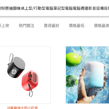
HP原廠
推薦好
碳粉匣
繪圖機
桌上型/行動型電腦
筆記型電腦
電腦週邊
影音設備
投
水匣
碳粉匣
個人筆電
按系列
桌上型工作站電腦
按功能
商用筆電
商務電腦
儲存裝置
耳機
新上架
熱門關注
賣得最好
價格最低
價格最
機
容量
按容量
Spectre 皇爵系列
家用
Z1
單功能印表機
200 系列
Pro系列
硬碟外接盒
有
印表機
顏色
按顏色
Pavilion 星鑽系列
商用
Z2
多功能事務機
Elitebook 系列
Elite系列
無
機
類型
超品系列
工作室用
Z4
多功能傳真事務機
Probook 系列
機
OmniBook 系列
設計工程用
Z6
單功能掃描器
ZBook 系列
Z8
其他附加功能
功能最強大的小巨炮