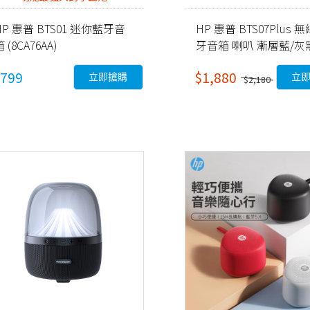
HP 惠普 BTS01 迷你藍牙音
HP 惠普 BTS07Plus 
 (8CA76AA)
牙音箱 喇叭 漸層藍/灰
799
$1,880
立即搶購
立
$2,180