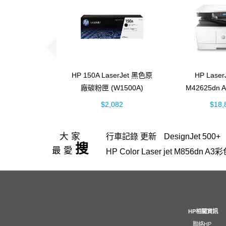
HP 150A LaserJet 黑色原
HP Laser
廠碳粉匣 (W1500A)
M42625dn
黑白雷射 
$2,082
$18,
(8AF
大家
行車記錄 更新
DesignJet 500+
搜
最愛
HP Color Laser jet M856d
HP Color LaserJet Pro 4303fdw
hp 14-ep
officejet
OfficeJet 52
4003dn 碳粉
150a
HP 410A La
Smart Tank 725
Laptop 15-fd
HP相關資訊
聯絡HP