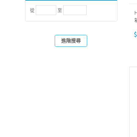
從
至
箱
$
進階搜尋