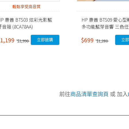
輕鬆享受高音質
HP 惠普 BTS03 炫彩光影藍
HP 惠普 BTS09 愛心
牙音箱 (8CA78AA)
多功能藍芽音響 三色
1,199
$699
立即搶購
立
$2,990
$1,280
前往
商品清單查詢頁
或 加入