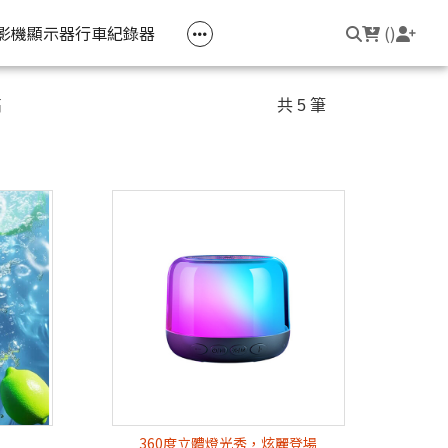
空匣回收
公司大宗採購
機器維修專區
常見問題
登入/註冊
聯繫我們
友回饋
影機
顯示器
行車紀錄器
(
)
電競筆電
簡報周邊
影音週邊
筆電周邊
高
共 5 筆
線耳機
光影Victus 系列
簡報滑鼠
HDMI 切換器 / 分配器
防盜鎖
線耳機
OMEN
簡報筆
電腦包
觸控筆
變壓器
筆電支架
360度立體燈光秀，炫麗登場