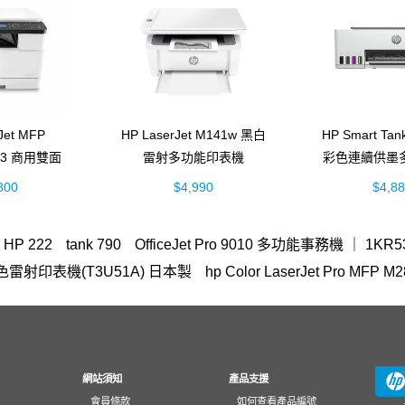
Jet MFP
HP LaserJet M141w 黑白
HP Smart Ta
 A3 商用雙面
雷射多功能印表機
彩色連續供墨
多功能事務機
(7MD74A)
機 (5D1
800
$4,990
$4,8
52A)
HP 222
tank 790
OfficeJet Pro 9010 多功能事務機 ｜ 1KR5
n A3彩色雷射印表機(T3U51A) 日本製
hp Color LaserJet Pro
MFP E47528f
OmniBook Ultra Flip 14
列印、掃描與影印
00 series
307
EliteBook rmn hsn 141c-4
45W 變壓器
m18
serJet
Mouse
紙匣
700 m712 碳粉匣
410
HP 955
滑
1516TU筆電
翻轉筆電
Color
130
Smart Tank 615
雷射印表
網站須知
產品支援
會員條款
如何查看產品編號