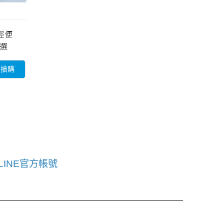
型輕便
任選
即搶購
LINE官方帳號