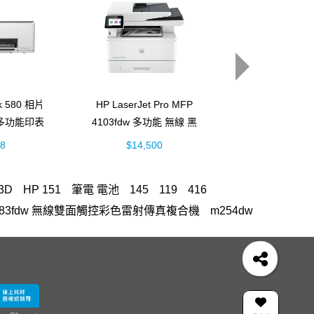
nk 580 相片
HP LaserJet Pro MFP
HP Smark Tan
多功能印表
4103fdw 多功能 無線 黑
更換列印
B4A)
白雷射事務機 (2Z629A)
(M0H50A
88
$14,500
$800
3D
HP 151
筆電 電池
145
119
416
 MFP M283fdw 無線雙面觸控彩色雷射傳真複合機
m254dw
M577
OfficeJet Pro 8710
937
LaserJet M111w
3fw 碳粉匣
Color LaserJet Pro 4303fdw
鼠
M227fdw
m183fw
雙送稿雙面 ADF
機