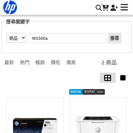
【W1500a】搜尋結果 | HP® 惠普台灣原廠購物網
搜尋關鍵字
搜尋
2 商品
最新
熱門
暢銷
價低
價高
無線功能
黑白列印
laser