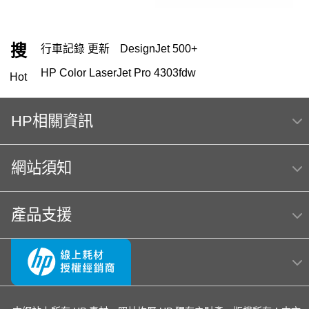
搜
行車記錄 更新
DesignJet 500+
HP Color LaserJet Pro 4303fdw
Hot
OfficeJet Pro 9010 多功能事務機 ｜ 1KR53D
HP相關資訊
HP 151
119
筆電 電池
HP 222
416
HP Color Laser jet M856dn A3彩色雷射印表機
網站須知
(T3U51A) 日本製
m254dw
MFP E47528f
Hp564
產品支援
hp Color LaserJet Pro MFP M283fdw 無線雙面觸控彩
色雷射傳真複合機
OmniBook Ultra Flip 14
LaserJet M111w
OfficeJet 5200 series
officejet
OfficeJet Pro 8710
hp 14-ep
EliteBook rmn hsn 141c-4