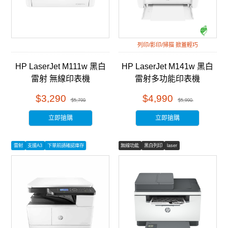
列印/影印/掃描 掀蓋輕巧
HP LaserJet M111w 黑白
HP LaserJet M141w 黑白
雷射 無線印表機
雷射多功能印表機
(7MD68A)
(7MD74A)
$3,290
$4,990
$5,799
$5,990
立即搶購
立即搶購
雷射
支援A3
下單前請確認庫存
無線功能
黑白列印
laser