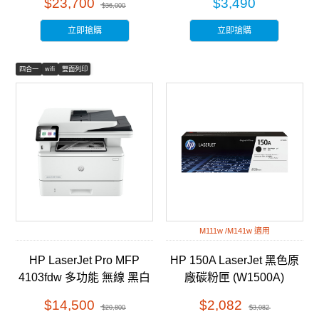
$23,700
$3,490
$36,000
立即搶購
立即搶購
四合一
wifi
雙面列印
M111w /M141w 適用
HP LaserJet Pro MFP
HP 150A LaserJet 黑色原
4103fdw 多功能 無線 黑白
廠碳粉匣 (W1500A)
雷射事務機 (2Z629A)
$14,500
$2,082
$20,800
$3,082