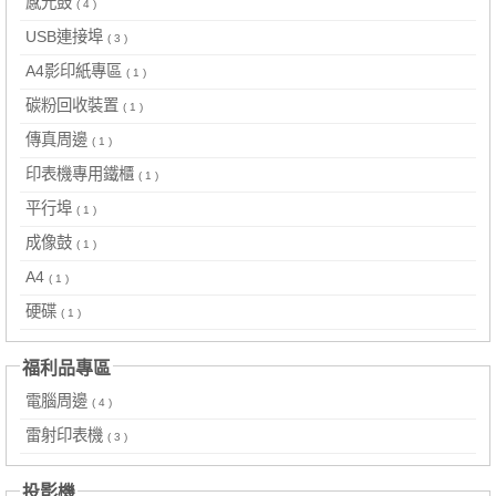
感光鼓
( 4 )
USB連接埠
( 3 )
A4影印紙專區
( 1 )
碳粉回收裝置
( 1 )
傳真周邊
( 1 )
印表機專用鐵櫃
( 1 )
平行埠
( 1 )
成像鼓
( 1 )
A4
( 1 )
硬碟
( 1 )
福利品專區
電腦周邊
( 4 )
雷射印表機
( 3 )
投影機