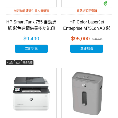
自動進紙 連續供墨人氣機種
買就送藍牙音箱
HP Smart Tank 755 自動進
HP Color LaserJet
紙 彩色連續供墨多功能印
Enterprise M751dn A3 彩
表機 (28B72A)
色雷射印表機 (T3U44A)
$9,490
$95,000
$119,990
立即搶購
立即搶購
4功能
乙太
黑白列印