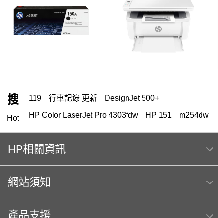
搜
119
行車記錄 更新
DesignJet 500+
HP Color LaserJet Pro 4303fdw
HP 151
m254dw
Hot
HP Color Laser jet M856dn A3彩色雷射印表機
(T3U51A) 日本製
HP相關資訊
Hp564
MFP E47528f
OmniBook Ultra Flip 14
網站須知
HP 222
hp Color LaserJet Pro MFP M283fdw 無線雙面觸控彩
色雷射傳真複合機
產品支援