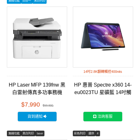
無線功能
四合一
黑白列印
14吋2.8K翻轉觸控400nits
HP Laser MFP 139fnw 黑
HP 惠普 Spectre x360 14-
白雷射傳真多功事務機
eu0023TU 星礦藍 14吋觸
(A0NU1A)
控翻轉筆電
$7,990
$10,900
貨到通知
洽詢客服
無線功能
黑白列印
laser
彩色列印
連供
4