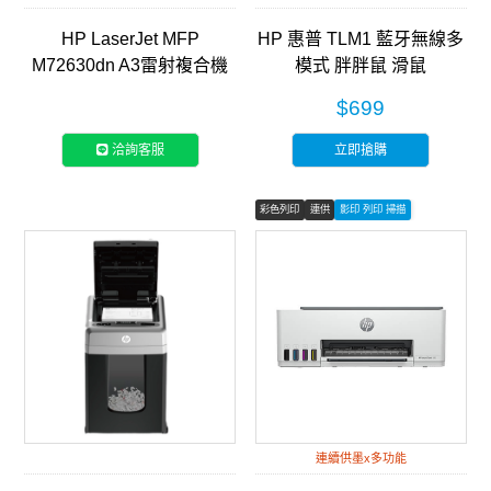
HP LaserJet MFP
HP 惠普 TLM1 藍牙無線多
M72630dn A3雷射複合機
模式 胖胖鼠 滑鼠
(2ZN50A)
$699
洽詢客服
立即搶購
彩色列印
連供
影印 列印 掃描
連續供墨x多功能