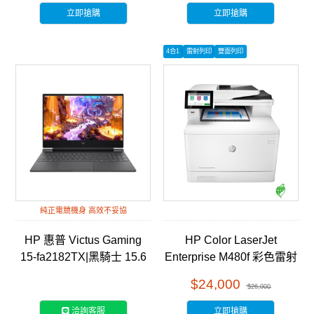
立即搶購
立即搶購
4合1
雷射列印
雙面列印
純正電競機身 高效不妥協
HP 惠普 Victus Gaming
HP Color LaserJet
15-fa2182TX|黑騎士 15.6
Enterprise M480f 彩色雷射
吋 RTX電競筆電
多功能事務機 (3QA55A)
$24,000
$26,000
洽詢客服
立即搶購