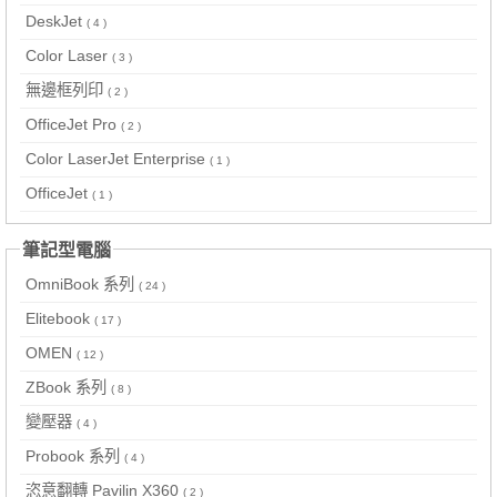
DeskJet
( 4 )
Color Laser
( 3 )
無邊框列印
( 2 )
OfficeJet Pro
( 2 )
Color LaserJet Enterprise
( 1 )
OfficeJet
( 1 )
筆記型電腦
OmniBook 系列
( 24 )
Elitebook
( 17 )
OMEN
( 12 )
ZBook 系列
( 8 )
變壓器
( 4 )
Probook 系列
( 4 )
恣意翻轉 Pavilin X360
( 2 )