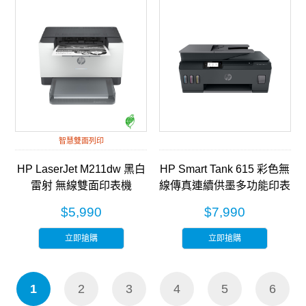
智慧雙面列印
HP LaserJet M211dw 黑白
HP Smart Tank 615 彩色無
雷射 無線雙面印表機
線傳真連續供墨多功能印表
(9YF83A)
機 (Y0F71A)
$5,990
$7,990
立即搶購
立即搶購
1
2
3
4
5
6