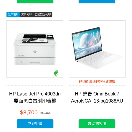
黑白雷射
黑白列印
自動雙面列印
輕羽航 纖薄輕巧極致體驗
HP LaserJet Pro 4003dn
HP 惠普 OmniBook 7
雙面黑白雷射印表機
AeroNGAI 13-bg1088AU
(2Z609A)
13吋輕薄筆電-靜謐白
$8,700
$11,900
立即搶購
洽詢客服