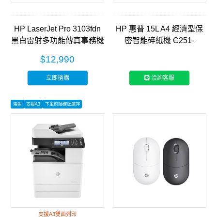
HP LaserJet Pro 3103fdn
HP 惠普 15L A4 經濟型保
黑白雷射多功能傳真事務機
密智能碎紙機 C251-
(3G631A)
E(Q1506CC)
$12,990
立即搶購
洽詢客服
雷射
支援A3
下單前請確認庫存
支援A3雙面列印