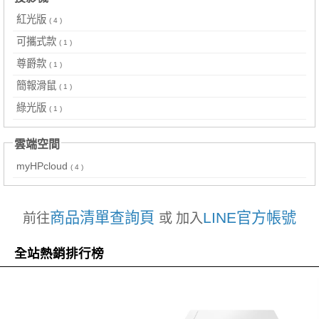
紅光版
( 4 )
可攜式款
( 1 )
尊爵款
( 1 )
簡報滑鼠
( 1 )
綠光版
( 1 )
雲端空間
myHPcloud
( 4 )
商品清單查詢頁
LINE官方帳號
前往
或 加入
全站熱銷排行榜