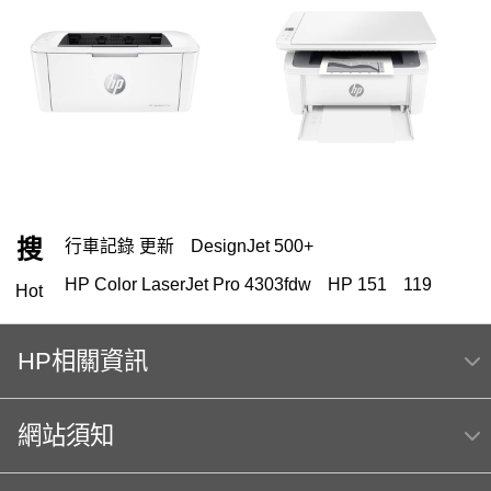
搜
行車記錄 更新
DesignJet 500+
HP Color LaserJet Pro 4303fdw
HP 151
119
Hot
HP 222
HP相關資訊
HP Color Laser jet M856dn A3彩色雷射印表機
(T3U51A) 日本製
網站須知
m254dw
Hp564
MFP E47528f
OmniBook Ultra Flip 14