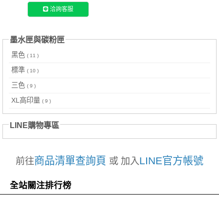
洽詢客服
墨水匣與碳粉匣
黑色
( 11 )
標準
( 10 )
三色
( 9 )
XL高印量
( 9 )
LINE購物專區
商品清單查詢頁
LINE官方帳號
前往
或 加入
全站關注排行榜