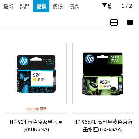
篩選
1 / 2
最新
熱門
暢銷
價低
價高
OJ 8130 適用
HP 924 黃色原廠墨水匣
HP 955XL 高印量黃色原廠
(4K0U5NA)
墨水匣(L0S69AA)