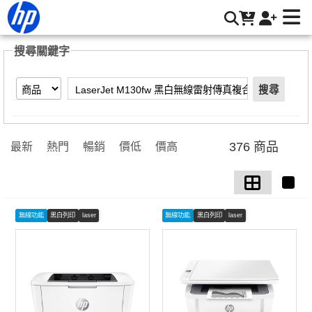
【LaserJet M130fw 黑白無線雷射傳真複合機】搜尋結果 |
HP® 惠普台灣原廠購物網
搜尋關鍵字
搜尋
376 商品
最新
熱門
暢銷
價低
價高
無線功能
黑白列印
laser
無線功能
黑白列印
laser