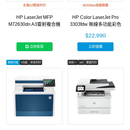
支援A3雙面列印
M283fdw接續機種
HP LaserJet MFP
HP Color LaserJet Pro
M72630dn A3雷射複合機
3303fdw 無線多功能彩色
(2ZN50A)
雷射事務機 (499M8A)
$22,990
洽詢客服
立即搶購
無線功能
4功能
彩色列印
四合一
wifi
雙面列印