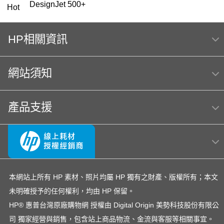
DesignJet 500+
Hot
OfficeJet Pro 9010 多功能事務機 ｜ 1KR53D
HP相關資訊
HP 151
119
HP 222
筆電 電池
416
HP Color Laser jet M856dn A3彩色雷射印表機
網站須知
(T3U51A) 日本製
m254dw
MFP E47528f
Hp564
產品支援
OmniBook Ultra Flip 14
hp Color LaserJet Pro MFP M283fdw 無線雙面觸控彩
色雷射傳真複合機
OfficeJet Pro 8710
hp 14-ep
LaserJet M111w
OfficeJet 5200 series
officejet
145
本網站上所有 HP 素材、照片均屬 HP 獨有之財產、版權所有；本文
未明確授予的任何權利，均由 HP 保留。
EliteBook rmn hsn 141c-4
DesignJet T650
307
HP® 惠普台灣原廠購物網 授權由 Digital Origin 美勢科技股份有限公
雷射印表機
Color LaserJet Pro 4303fdw
150a
司 獨家經營與銷售，包含站上商品物流、金流與客服等相關事宜。