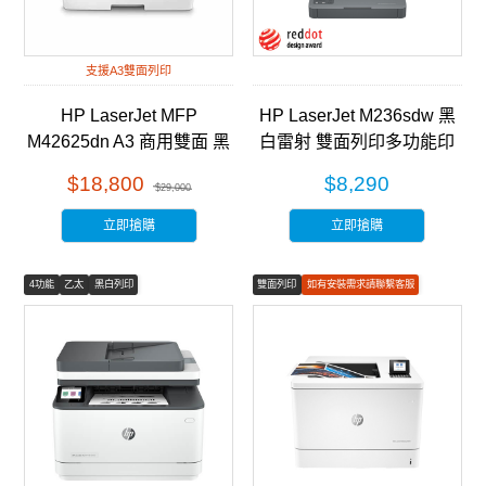
支援A3雙面列印
HP LaserJet MFP
HP LaserJet M236sdw 黑
M42625dn A3 商用雙面 黑
白雷射 雙面列印多功能印
白雷射 多功能事務機
表機 (9YG09A)
$18,800
$8,290
$29,000
(8AF52A)
立即搶購
立即搶購
4功能
乙太
黑白列印
雙面列印
如有安裝需求請聯繫客服
彩色列印