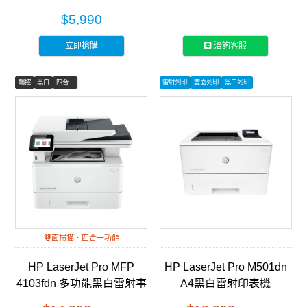
(9YF83A)
射傳真事務機 (7KW56A)
$5,990
立即搶購
洽詢客服
觸控
黑白
四合一
雷射列印
雙面列印
黑白列印
雙面掃描、四合一功能
HP LaserJet Pro MFP
HP LaserJet Pro M501dn
4103fdn 多功能黑白雷射事
A4黑白雷射印表機
務機 (2Z628A)
(J8H61A)