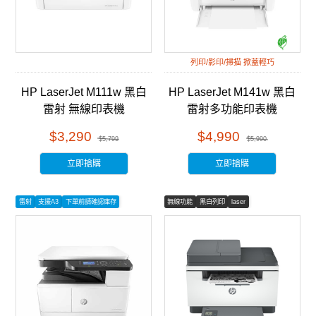
列印/影印/掃描 掀蓋輕巧
HP LaserJet M111w 黑白
HP LaserJet M141w 黑白
雷射 無線印表機
雷射多功能印表機
(7MD68A)
(7MD74A)
$3,290
$4,990
$5,799
$5,990
立即搶購
立即搶購
雷射
支援A3
下單前請確認庫存
無線功能
黑白列印
laser