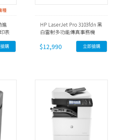
機種
自動進
HP LaserJet Pro 3103fdn 黑
能印表
白雷射多功能傳真事務機
(3G631A)
$12,990
即搶購
立即搶購