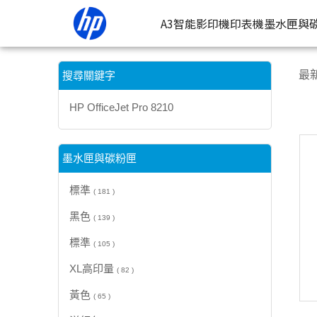
【HP OfficeJet Pro 8210】搜尋結果 | HP® 惠普台灣原廠購物
A3智能影印機
印表機
墨水匣與
按類型
墨
最
搜尋關鍵字
噴墨印表
按
HP OfficeJet Pro 8210
連續噴墨
按
雷射印表
按
墨水匣與碳粉匣
相片印表
標準
( 181 )
黑色
( 139 )
標準
( 105 )
XL高印量
( 82 )
黃色
( 65 )