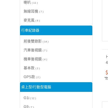
喇叭
( 11 )
無線耳機
( 7 )
麥克風
( 6 )
行車紀錄器
前後雙錄影
( 14 )
汽車後視鏡
( 7 )
H
機車後視鏡
( 4 )
基本款
( 2 )
$
GPS款
$
( 2 )
桌上型/行動型電腦
G1i
( 12 )
G9
( 7 )