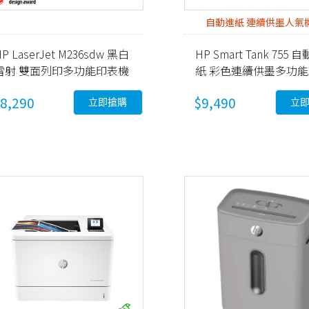
自動進紙 連續供墨人氣
P LaserJet M236sdw 黑白
HP Smart Tank 755 
雷射 雙面列印多功能印表機
紙 彩色連續供墨多功
9YG09A)
機 (28B72A)
8,290
$9,490
立即搶購
立