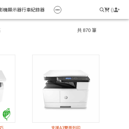
空匣回收
公司大宗採購
機器維修專區
常見問題
登入/註冊
聯繫我們
友回饋
影機
顯示器
行車紀錄器
(
)
電競筆電
簡報周邊
影音週邊
筆電周邊
高
共 870 筆
線耳機
光影Victus 系列
簡報滑鼠
HDMI 切換器 / 分配器
防盜鎖
線耳機
OMEN
簡報筆
電腦包
觸控筆
變壓器
筆電支架
輕巧
支援A3雙面列印