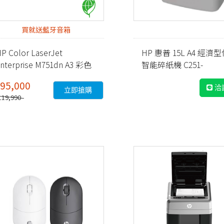
買就送藍牙音箱
P Color LaserJet
HP 惠普 15L A4 經濟
nterprise M751dn A3 彩色
智能碎紙機 C251-
雷射印表機 (T3U44A)
E(Q1506CC)
95,000
洽
立即搶購
119,990