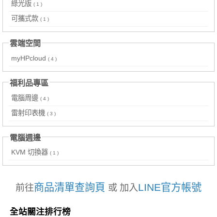
綠光版
( 1 )
可攜式款
( 1 )
雲端空間
myHPcloud
( 4 )
福利品專區
電腦周邊
( 4 )
雷射印表機
( 3 )
電腦週邊
KVM 切換器
( 1 )
商品清單查詢頁
LINE官方帳號
前往
或 加入
全站關注排行榜