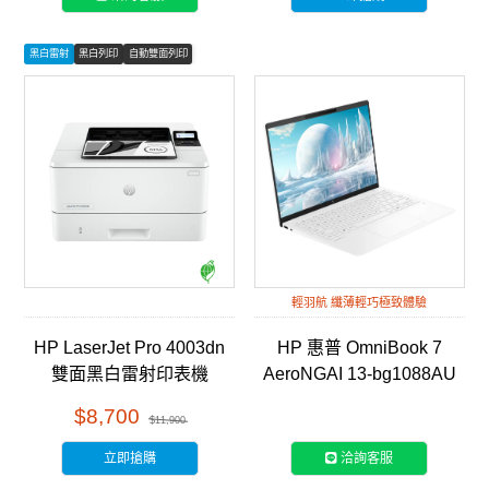
黑白雷射
黑白列印
自動雙面列印
輕羽航 纖薄輕巧極致體驗
HP LaserJet Pro 4003dn
HP 惠普 OmniBook 7
雙面黑白雷射印表機
AeroNGAI 13-bg1088AU
(2Z609A)
13吋輕薄筆電-靜謐白
$8,700
$11,900
立即搶購
洽詢客服