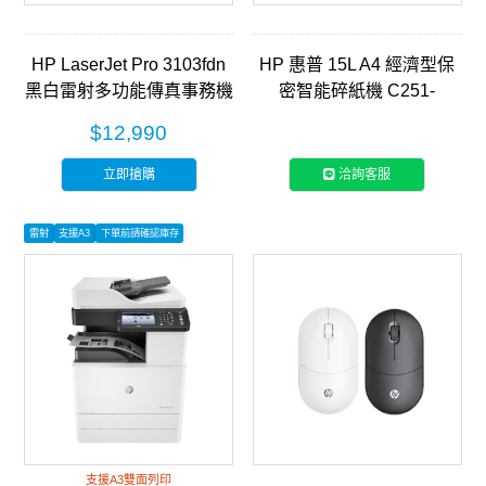
HP LaserJet Pro 3103fdn
HP 惠普 15L A4 經濟型保
黑白雷射多功能傳真事務機
密智能碎紙機 C251-
(3G631A)
E(Q1506CC)
$12,990
立即搶購
洽詢客服
雷射
支援A3
下單前請確認庫存
支援A3雙面列印