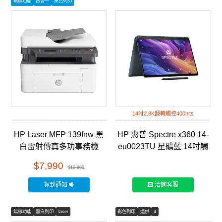
無線功能
四合一
黑白列印
14吋2.8K翻轉觸控400nits
HP Laser MFP 139fnw 黑
HP 惠普 Spectre x360 14-
白雷射傳真多功事務機
eu0023TU 星礦藍 14吋觸
(A0NU1A)
控翻轉筆電
$7,990
$10,900
貨到通知
洽詢客服
無線功能
黑白列印
laser
彩色列印
連供
4