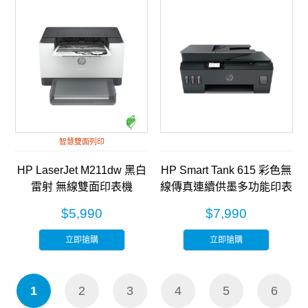
智慧雙面列印
HP LaserJet M211dw 黑白
HP Smart Tank 615 彩色無
雷射 無線雙面印表機
線傳真連續供墨多功能印表
(9YF83A)
機 (Y0F71A)
$5,990
$7,990
立即搶購
立即搶購
1
2
3
4
5
6