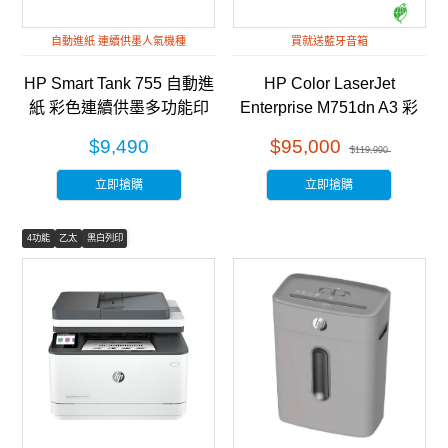
自動進紙 連續供墨人氣機種
買就送藍牙音箱
HP Smart Tank 755 自動進
HP Color LaserJet
紙 彩色連續供墨多功能印
Enterprise M751dn A3 彩
表機 (28B72A)
色雷射印表機 (T3U44A)
$9,490
$95,000
$119,990
立即搶購
立即搶購
4功能
乙太
黑白列印