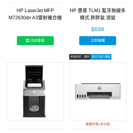
HP LaserJet MFP
HP 惠普 TLM1 藍牙無線多
M72630dn A3雷射複合機
模式 胖胖鼠 滑鼠
(2ZN50A)
$699
洽詢客服
立即搶購
彩色列印
連供
影印 列印 掃描
連續供墨x多功能