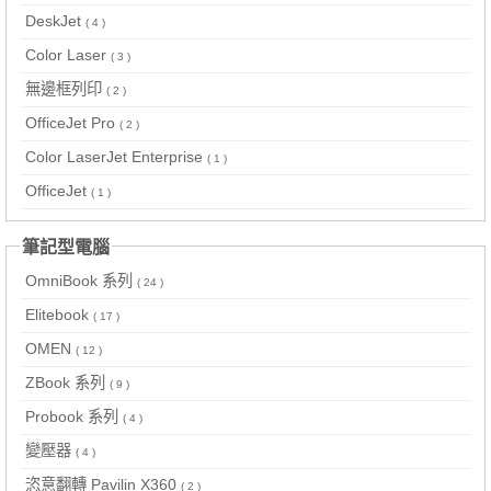
DeskJet
( 4 )
Color Laser
( 3 )
無邊框列印
( 2 )
OfficeJet Pro
( 2 )
Color LaserJet Enterprise
( 1 )
OfficeJet
( 1 )
筆記型電腦
OmniBook 系列
( 24 )
Elitebook
( 17 )
OMEN
( 12 )
ZBook 系列
( 9 )
Probook 系列
( 4 )
變壓器
( 4 )
恣意翻轉 Pavilin X360
( 2 )