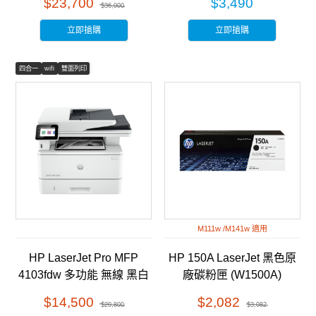
$23,700
$3,490
$36,000
立即搶購
立即搶購
四合一
wifi
雙面列印
M111w /M141w 適用
HP LaserJet Pro MFP
HP 150A LaserJet 黑色原
4103fdw 多功能 無線 黑白
廠碳粉匣 (W1500A)
雷射事務機 (2Z629A)
$14,500
$2,082
$20,800
$3,082