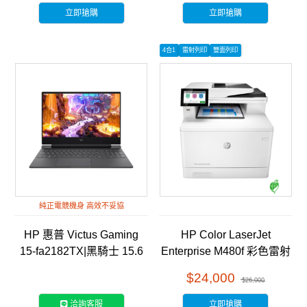
立即搶購
立即搶購
4合1
雷射列印
雙面列印
純正電競機身 高效不妥協
HP 惠普 Victus Gaming
HP Color LaserJet
15-fa2182TX|黑騎士 15.6
Enterprise M480f 彩色雷射
吋 RTX電競筆電
多功能事務機 (3QA55A)
$24,000
$26,000
洽詢客服
立即搶購