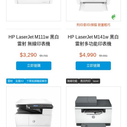
列印/影印/掃描 掀蓋輕巧
HP LaserJet M111w 黑白
HP LaserJet M141w 黑白
雷射 無線印表機
雷射多功能印表機
(7MD68A)
(7MD74A)
$3,290
$4,990
$5,799
$5,990
立即搶購
立即搶購
雷射
支援A3
下單前請確認庫存
無線功能
黑白列印
laser