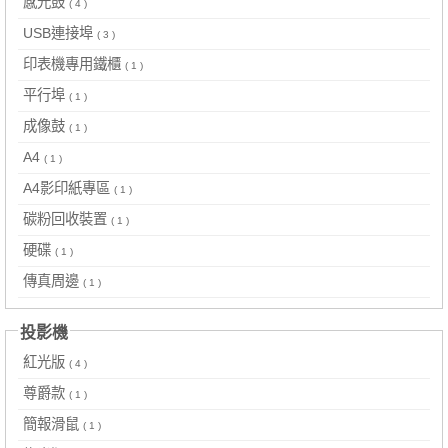
感光鼓
( 4 )
USB連接埠
( 3 )
印表機專用鐵櫃
( 1 )
平行埠
( 1 )
成像鼓
( 1 )
A4
( 1 )
A4影印紙專區
( 1 )
碳粉回收裝置
( 1 )
硬碟
( 1 )
傳真周邊
( 1 )
投影機
紅光版
( 4 )
尊爵款
( 1 )
簡報滑鼠
( 1 )