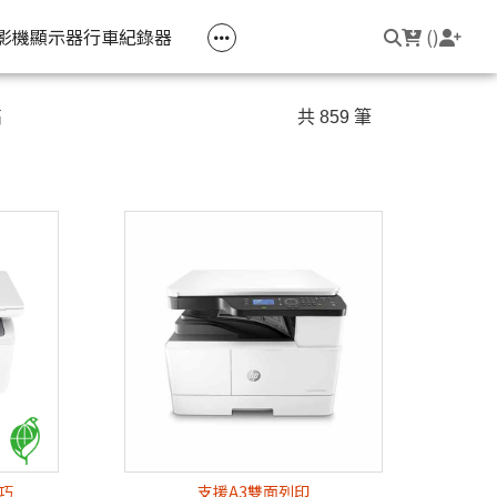
空匣回收
公司大宗採購
機器維修專區
常見問題
登入/註冊
聯繫我們
友回饋
影機
顯示器
行車紀錄器
(
)
電競筆電
簡報周邊
影音週邊
筆電周邊
高
共 859 筆
線耳機
光影Victus 系列
簡報滑鼠
HDMI 切換器 / 分配器
防盜鎖
線耳機
OMEN
簡報筆
電腦包
觸控筆
變壓器
筆電支架
輕巧
支援A3雙面列印