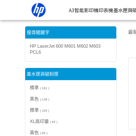
【HP LaserJet 600 M601 M602 M603 PCL6】搜尋結果 |
A3智能影印機
印表機
墨水匣與
按類型
墨
最
搜尋關鍵字
噴墨印表
按
HP LaserJet 600 M601 M602 M603
PCL6
連續噴墨
按
雷射印表
按
墨水匣與碳粉匣
相片印表
標準
( 181 )
黑色
( 139 )
標準
( 105 )
XL高印量
( 82 )
黃色
( 65 )