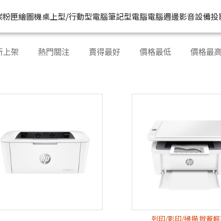
HP原廠
 HP® 惠普台灣原廠購物網
推薦好
碳粉匣
繪圖機
桌上型/行動型電腦
筆記型電腦
電腦週邊
影音設備
投
水匣
碳粉匣
個人筆電
按系列
桌上型工作站電腦
按功能
商用筆電
商務電腦
儲存裝置
耳機
新上架
熱門關注
賣得最好
價格最低
價格最
機
容量
按容量
Spectre 皇爵系列
家用
Z1
單功能印表機
200 系列
Pro系列
硬碟外接盒
有
印表機
顏色
按顏色
Pavilion 星鑽系列
商用
Z2
多功能事務機
Elitebook 系列
Elite系列
無
機
類型
超品系列
工作室用
Z4
多功能傳真事務機
Probook 系列
機
OmniBook 系列
設計工程用
Z6
單功能掃描器
ZBook 系列
Z8
其他附加功能
列印/影印/掃描 掀蓋