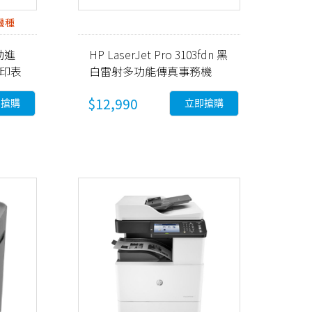
機種
自動進
HP LaserJet Pro 3103fdn 黑
能印表
白雷射多功能傳真事務機
(3G631A)
$12,990
即搶購
立即搶購