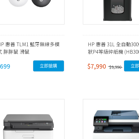
HP 惠普 TLM1 藍牙無線多模
HP 惠普 31L 全自動30
式 胖胖鼠 滑鼠
狀P4等級碎紙機 (HB300
銀黑色
699
$7,990
立即搶購
立
$9,990