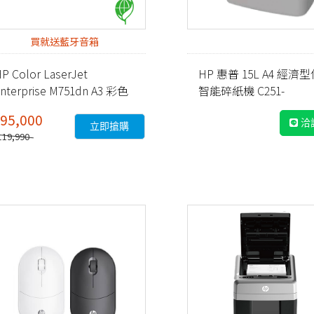
買就送藍牙音箱
P Color LaserJet
HP 惠普 15L A4 經濟
nterprise M751dn A3 彩色
智能碎紙機 C251-
雷射印表機 (T3U44A)
E(Q1506CC)
95,000
洽
立即搶購
119,990