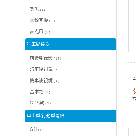
喇叭
( 11 )
無線耳機
( 7 )
麥克風
( 5 )
行車紀錄器
前後雙錄影
( 14 )
汽車後視鏡
H
( 7 )
機車後視鏡
( 4 )
$
基本款
( 2 )
$
GPS款
( 2 )
桌上型/行動型電腦
G1i
( 12 )