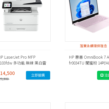
落實永續環保理念
P LaserJet Pro MFP
HP 惠普 OmniBook 7 AI
4103fdw 多功能 無線 黑白雷
fr0034TU 閨蜜粉 14吋
射事務機 (2Z629A)
14,500
立即搶購
洽
20,800