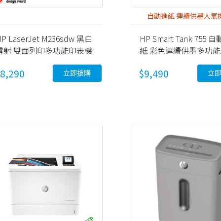
自動進紙 連續供墨人氣
P LaserJet M236sdw 黑白
HP Smart Tank 755 
雷射 雙面列印多功能印表機
紙 彩色連續供墨多功
9YG09A)
機 (28B72A)
8,290
$9,490
立即搶購
立