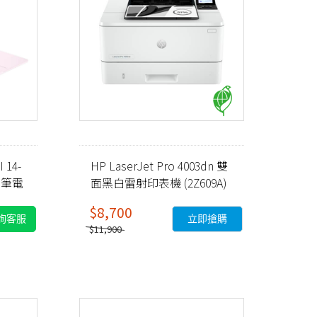
 14-
HP LaserJet Pro 4003dn 雙
AI筆電
面黑白雷射印表機 (2Z609A)
$8,700
詢客服
立即搶購
$11,900