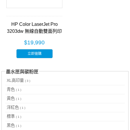
HP Color LaserJet Pro
3203dw 無線自動雙面列印
彩色雷射印表機 (499N4A)
$19,990
立即搶購
墨水匣與碳粉匣
XL高印量
( 3 )
青色
( 1 )
黃色
( 1 )
洋紅色
( 1 )
標準
( 1 )
黑色
( 1 )