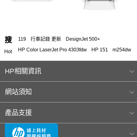
搜
119
行車記錄 更新
DesignJet 500+
HP Color LaserJet Pro 4303fdw
HP 151
m254dw
Hot
HP Color Laser jet M856dn A3彩色雷射印表機
(T3U51A) 日本製
HP相關資訊
MFP E47528f
Hp564
網站須知
hp Color LaserJet Pro MFP M283fdw 無線雙面觸控彩
色雷射傳真複合機
OmniBook Ultra Flip 14
HP 222
145
產品支援
OfficeJet Pro 8710
Usb
officejet
筆電 電池
4303fdw 碳粉
hp 14-ep
OfficeJet 5200 series